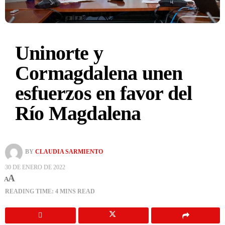
Uninorte y
Cormagdalena unen
esfuerzos en favor del
Río Magdalena
BY
CLAUDIA SARMIENTO
30 DE ENERO DE 2022
A
A
READING TIME: 4 MINS READ