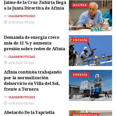
Jaime de la Cruz Zubiría llega
BOLÍVAR
a la Junta Directiva de Afinia
BY
CLASAR NOTICIAS
20 DE JULIO DE 2026
Demanda de energía crece
ENERGÍA
más de 11 % y aumenta
presión sobre redes de Afinia
BY
CLASAR NOTICIAS
19 DE JULIO DE 2026
Afinia continúa trabajando
ENERGÍA
por la normalización
delservicio en Villa del Sol,
frente a Ternera
BY
CLASAR NOTICIAS
17 DE JULIO DE 2026
Abelardo De la Espriella
BARRANQUILLA