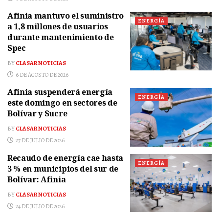
Afinia mantuvo el suministro
ENERGÍA
a 1,8 millones de usuarios
durante mantenimiento de
Spec
BY
CLASAR NOTICIAS
6 DE AGOSTO DE 2026
Afinia suspenderá energía
ENERGÍA
este domingo en sectores de
Bolívar y Sucre
BY
CLASAR NOTICIAS
27 DE JULIO DE 2026
Recaudo de energía cae hasta
ENERGÍA
3 % en municipios del sur de
Bolívar: Afinia
BY
CLASAR NOTICIAS
24 DE JULIO DE 2026