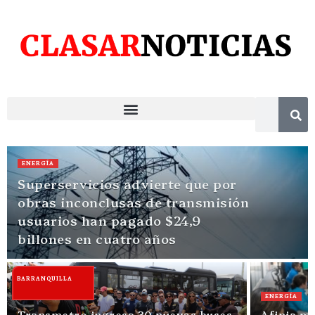
ENERGÍA
Superservicios advierte que por
obras inconclusas de transmisión
usuarios han pagado $24,9
billones en cuatro años
BARRANQUILLA
ENERGÍA
Transmetro ingresa 30 nuevos buses
Afinia ma