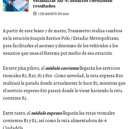
estabilizar Air-e; usuarios cuestionan
resultados
3 DE AGOSTO DE 2026
A partir de este lunes 7 de marzo, Transmetro realiza cambios
en la estación Joaquín Barrios Polo / Estadio Metropolitano,
para facilitarles el ascenso y descenso de los vehículos a los
usuarios que usan el Sistema por medio de esa estación.
En este plan piloto, al
módulo corriente
llegarán los servicios
troncales R1, R10, S1 y S10. Como novedad, la ruta expresa R10
realizará la parada donde actualmente lo hace B1, mientras que
el servicio expreso S10 parará donde lo viene haciendo la ruta
corriente S2.
Entre tanto, al
módulo expreso
llegarán las rutas troncales
corrientes B1 y S2, así como la ruta alimentadora A6-6
Ciudadela.