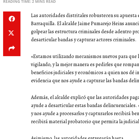
READING TIME: 2 MINS READ
Las autoridades distritales robustecen su apuesta e
Barraquilla. El alcalde Jaime Pumarejo Heins anunc
golpear las estructura criminales desde adentro p
desarticular bandas y capturar actores criminales.
«Estamos utilizando mecanismos nuevos para que l
vigilando, y la mejor manera es pedirles que rompan 
beneficios judiciales y económicos a quien nos dé i
evidencia que nos ayude a capturar las bandas delin
Además, el alcalde explicó que las autoridades pag
ayude a desarticular estas bandas delincuenciales.
y nos ayude a procesarlos y capturarlos recibirá ben
recibirá material probatorio que permita la judicia
Asimismo, las autoridades entregarán hasta