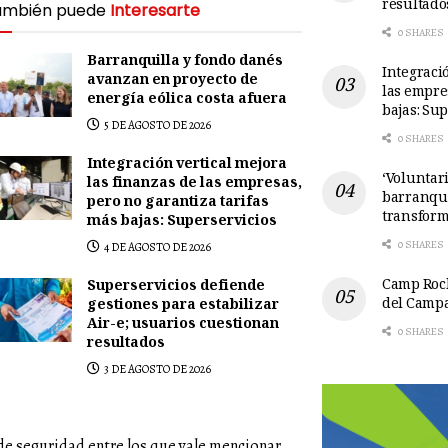
resultado
ambién puede
Interesarte
0 SHARES
Barranquilla y fondo danés
Integració
avanzan en proyecto de
las empre
energía eólica costa afuera
bajas: Su
5 DE AGOSTO DE 2026
0 SHARES
Integración vertical mejora
‘Voluntari
las finanzas de las empresas,
barranqui
pero no garantiza tarifas
transform
más bajas: Superservicios
0 SHARES
4 DE AGOSTO DE 2026
Camp Rock
Superservicios defiende
del Camp
gestiones para estabilizar
Air-e; usuarios cuestionan
0 SHARES
resultados
3 DE AGOSTO DE 2026
e seguridad entre los que vale mencionar