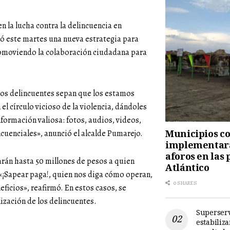
n la lucha contra la delincuencia en
ió este martes una nueva estrategia para
romoviendo la colaboración ciudadana para
os delincuentes sepan que los estamos
el círculo vicioso de la violencia, dándoles
nformación valiosa: fotos, audios, videos,
Municipios cos
cuenciales», anunció el alcalde Pumarejo.
implementará
aforos en las 
arán hasta 50 millones de pesos a quien
Atlántico
 «¡Sapear paga!, quien nos diga cómo operan,
0 SHARES
eficios», reafirmó. En estos casos, se
lización de los delincuentes.
Superserv
estabiliz