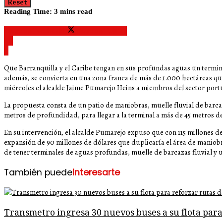
Reset
Reading Time: 3 mins read
Share on Facebook
Share on Twitter
Que Barranquilla y el Caribe tengan en sus profundas aguas un termin
además, se convierta en una zona franca de más de 1.000 hectáreas que 
miércoles el alcalde Jaime Pumarejo Heins a miembros del sector portuar
La propuesta consta de un patio de maniobras, muelle fluvial de barc
metros de profundidad, para llegar a la terminal a más de 45 metros
En su intervención, el alcalde Pumarejo expuso que con 115 millones 
expansión de 90 millones de dólares que duplicaría el área de maniobr
de tener terminales de aguas profundas, muelle de barcazas fluvial y
También puede
Interesarte
Transmetro ingresa 30 nuevos buses a su flota par