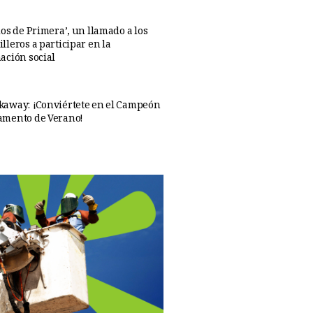
os de Primera’, un llamado a los
lleros a participar en la
ación social
away: ¡Conviértete en el Campeón
amento de Verano!