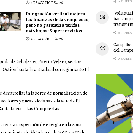
0 SHARES
5 DE AGOSTO DE 2026
‘Voluntari
Integración vertical mejora
barranqui
las finanzas de las empresas,
transform
pero no garantiza tarifas
más bajas: Superservicios
0 SHARES
4 DE AGOSTO DE 2026
Camp Rock
del Camp
0 SHARES
oda de árboles en Puerto Velero, sector
o Ostión hasta la entrada al corregimiento El
se desarrollarán labores de normalización de
sectores y fincas aledañas a la vereda El
a Santa Lucía – Las Compuertas.
una corta suspensión de energía en la zona
orregimiento de Algodonal, de 8:00 a 8:30 de