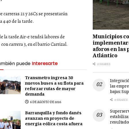
re carreras 21 y 26C5 se presentarán
a 4:40 de la tarde.
Municipios cos
de la tarde Air-e tendrá labores de
implementará
on carrera 3, en el barrio Carrizal.
aforos en las 
Atlántico
ambién puede
Interesarte
0 SHARES
Transmetro ingresa 30
Integració
nuevos buses a su flota para
las empre
reforzar rutas de mayor
bajas: Su
demanda
0 SHARES
6 DE AGOSTO DE 2026
Superserv
Barranquilla y fondo danés
estabiliz
avanzan en proyecto de
resultado
energía eólica costa afuera