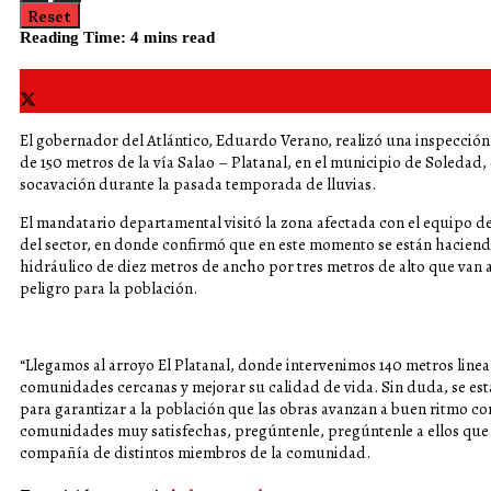
Reset
Reading Time: 4 mins read
Share on Facebook
Share on Twitter
El gobernador del Atlántico, Eduardo Verano, realizó una inspección 
de 150 metros de la vía Salao – Platanal, en el municipio de Soledad
socavación durante la pasada temporada de lluvias.
El mandatario departamental visitó la zona afectada con el equipo d
del sector, en donde confirmó que en este momento se están hacien
hidráulico de diez metros de ancho por tres metros de alto que van 
peligro para la población.
“Llegamos al arroyo El Platanal, donde intervenimos 140 metros lineal
comunidades cercanas y mejorar su calidad de vida. Sin duda, se es
para garantizar a la población que las obras avanzan a buen ritmo con
comunidades muy satisfechas, pregúntenle, pregúntenle a ellos que s
compañía de distintos miembros de la comunidad.