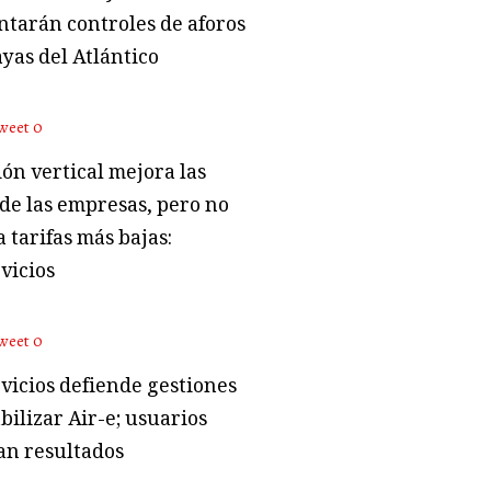
tarán controles de aforos
ayas del Atlántico
weet
0
ón vertical mejora las
 de las empresas, pero no
 tarifas más bajas:
vicios
weet
0
vicios defiende gestiones
bilizar Air-e; usuarios
an resultados