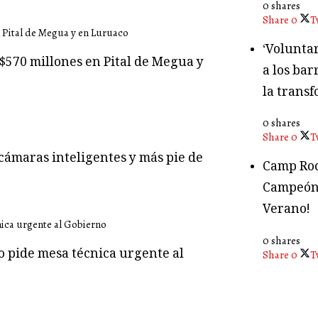
0 shares
Share
0
T
‘Volunta
$570 millones en Pital de Megua y
a los bar
la transf
0 shares
Share
0
T
cámaras inteligentes y más pie de
Camp Roc
Campeón
Verano!
0 shares
o pide mesa técnica urgente al
Share
0
T