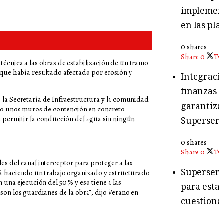
implemen
en las pl
0 shares
Share
0
T
técnica a las obras de estabilización de un tramo
, que había resultado afectado por erosión y
Integraci
finanzas
e la Secretaría de Infraestructura y la comunidad
garantiza
do unos muros de contención en concreto
a permitir la conducción del agua sin ningún
Superser
0 shares
Share
0
T
es del canal interceptor para proteger a las
Superser
tá haciendo un trabajo organizado y estructurado
 una ejecución del 50 % y eso tiene a las
para esta
on los guardianes de la obra”, dijo Verano en
cuestion