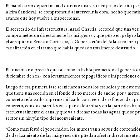
El mandatario departamental durante una visita en junio del año pa
Alcira Sandoval, se comprometió a intervenir la obra, hecho que rat
avance que hoy vuelve a inspeccionar.
El secretario de Infraestructura, Azael Charris, recordó que una vez 
comprometieron directamente las márgenes y que puso en peligro las 
el aeropuerto Ernesto Cortissoz, la Gobernación del Atlántico hizo pr
canalización en el tramo que había quedado totalmente destruido.
El funcionario precisó que tal como lo había prometido el gobernador
diciembre de 2024 con levantamientos topográficos e inspecciones c
Luego de esa primera fase se iniciaron todos los estudios y en este 
que tiene una sección en el fondo de 10 metros de ancho por 3 metros
concreto reforzado impermeabilizado con acero de refuerzo de apr
concreto, con dos parrillas en la parte de arriba y en la parte de abaj
estructuralmente el canal y que va a drenar todas las aguas que se pr
sector sin ningún tipo de inconveniente.
“Como manifestó el gobernador, los muros van a servir de contención
de deslizamiento de las márgenes que puedan afectar directamente a l