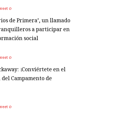
weet
0
rios de Primera’, un llamado
ranquilleros a participar en
ormación social
weet
0
kaway: ¡Conviértete en el
 del Campamento de
weet
0