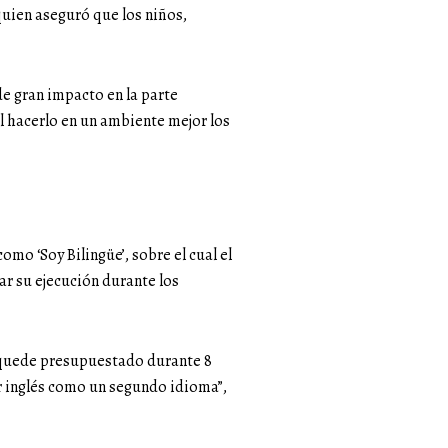
 quien aseguró que los niños,
e gran impacto en la parte
l hacerlo en un ambiente mejor los
mo ‘Soy Bilingüe’, sobre el cual el
ar su ejecución durante los
e quede presupuestado durante 8
r inglés como un segundo idioma”,