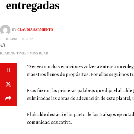
entregadas
BY
CLAUDIA SARMIENTO
19 DE ABRIL DE 2022
A
A
READING TIME: 3 MINS READ
“Genera muchas emociones volver a entrar a un colegi
maestros llenos de propósitos. Por ellos seguimos t
Esas fueron las primeras palabras que dijo el alcalde 
culminadas las obras de adecuación de este plantel, 
El alcalde destacó el impacto de los trabajos ejecuta
comunidad educativa.