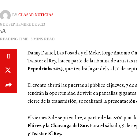
BY
CLASAR NOTICIAS
6 DE SEPTIEMBRE DE 2023
A
A
READING TIME: 3 MINS READ
Danny Daniel, Las Posada y el Meke, Jorge Antonio Oña
Twister el Rey, hacen parte de la nómina de artistas 
Expodrinks 2023
, que tendrá lugar del 7 al 10 de se
El evento abrirá las puertas al público el jueves, 7 de 
tendrán la oportunidad de vivir en pantallas gigantes
cierre de la transmisión, se realizará la presentación
El viernes 8 de septiembre, a partir de las 8:00 p.m.
Flórez y la Charanga del Sur.
Para el sábado, 9 de s
y Twister El Rey.