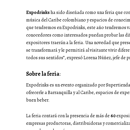
Expodrinks
ha sido diseñada como una feria que comb
música del Caribe colombiano y espacios de conocimi
que tendremos en Expodrinks, este año tendremos va
conocedores como interesados puedan probar las dife
expositores traerán a la feria. Una novedad que prese
se transformará y le permitirá al visitante vivir dife
todos sus sentidos”, expresó Lorena Núñez, jefe de p
Sobre la feria
:
Expodrinks es un evento organizado por Supertiendas 
ofrecerle a Barranquilla y al Caribe, espacios de expe
buen beber.
La feria contará con la presencia de más de
60
exposi
empresas productoras, distribuidoras y comercializa