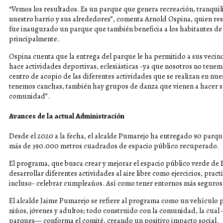
“Vemos los resultados. Es un parque que genera recreación, tranqui
nuestro barrio y sus alrededores”, comenta Arnold Ospina, quien res
fue inaugurado un parque que también beneficia a los habitantes de 
principalmente.
Ospina cuenta que la entrega del parque le ha permitido a sus vecino
hace actividades deportivas, eclesiásticas -ya que nosotros no tenemo
centro de acopio de las diferentes actividades que se realizan en nu
tenemos canchas, también hay grupos de danza que vienen a hacer sus
comunidad”.
Avances de la actual Administración
Desde el 2020 a la fecha, el alcalde Pumarejo ha entregado 90 parques
más de 390.000 metros cuadrados de espacio público recuperado.
El programa, que busca crear y mejorar el espacio público verde de B
desarrollar diferentes actividades al aire libre como ejercicios, pract
incluso- celebrar cumpleaños. Así como tener entornos más seguros
El alcalde Jaime Pumarejo se refiere al programa como un vehículo pa
niños, jóvenes y adultos; todo construido con la comunidad, la cua
parques— conforma el comité, creando un positivo impacto social.