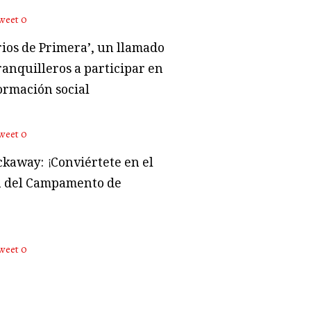
weet
0
rios de Primera’, un llamado
ranquilleros a participar en
ormación social
weet
0
kaway: ¡Conviértete en el
 del Campamento de
weet
0