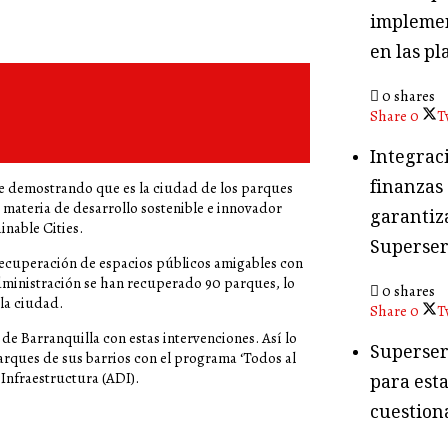
implemen
en las pl
0 shares
Share
0
T
Integraci
finanzas
e demostrando que es la ciudad de los parques
materia de desarrollo sostenible e innovador
garantiza
nable Cities.
Superser
 recuperación de espacios públicos amigables con
dministración se han recuperado 90 parques, lo
0 shares
la ciudad.
Share
0
T
 de Barranquilla con estas intervenciones. Así lo
Superser
parques de sus barrios con el programa ‘Todos al
e Infraestructura (ADI).
para esta
cuestion