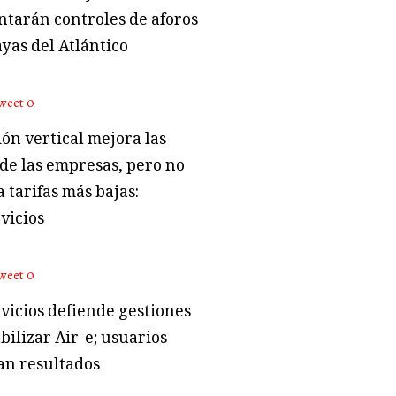
tarán controles de aforos
ayas del Atlántico
weet
0
ón vertical mejora las
 de las empresas, pero no
 tarifas más bajas:
vicios
weet
0
vicios defiende gestiones
bilizar Air-e; usuarios
an resultados