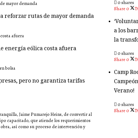
0 shares
Share
0
T
ara reforzar rutas de mayor demanda
‘Volunta
a los bar
la transf
e energía eólica costa afuera
0 shares
Share
0
T
Camp Roc
presas, pero no garantiza tarifas
Campeón
Verano!
0 shares
Share
0
T
ranquilla, Jaime Pumarejo Heins, de convertir al
uipo capacitado, que atiende los requerimientos
obra, así como su proceso de intervención y