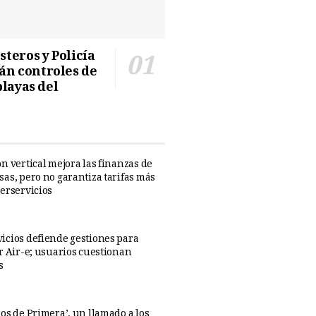
teros y Policía
n controles de
playas del
n vertical mejora las finanzas de
sas, pero no garantiza tarifas más
perservicios
icios defiende gestiones para
ar Air-e; usuarios cuestionan
s
os de Primera’, un llamado a los