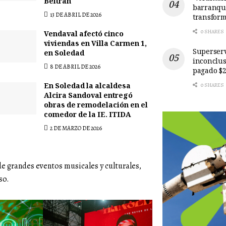
Beltrán
barranqui
13 DE ABRIL DE 2026
transform
0 SHARES
Vendaval afectó cinco
viviendas en Villa Carmen 1,
Superserv
en Soledad
inconclus
8 DE ABRIL DE 2026
pagado $2
En Soledad la alcaldesa
0 SHARES
Alcira Sandoval entregó
obras de remodelación en el
comedor de la IE. ITIDA
2 DE MARZO DE 2026
 grandes eventos musicales y culturales,
so.