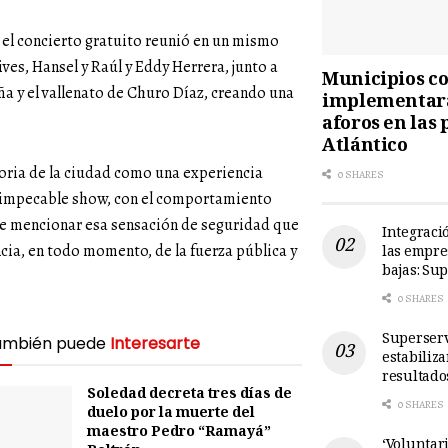
, el concierto gratuito reunió en un mismo
ves, Hansel y Raúl y Eddy Herrera, junto a
Municipios cos
ña y el vallenato de Churo Díaz, creando una
implementará
aforos en las 
Atlántico
oria de la ciudad como una experiencia
0 SHARES
un impecable show, con el comportamiento
 de mencionar esa sensación de seguridad que
Integració
cia, en todo momento, de la fuerza pública y
las empre
bajas: Su
0 SHARES
Superserv
ambién puede
Interesarte
estabiliz
resultado
Soledad decreta tres días de
0 SHARES
duelo por la muerte del
maestro Pedro “Ramayá”
‘Voluntari