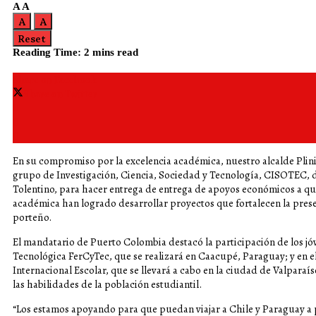
A
A
A
A
Reset
Reading Time: 2 mins read
Share on Facebook
Share on Twitter
En su compromiso por la excelencia académica, nuestro alcalde Plin
grupo de Investigación, Ciencia, Sociedad y Tecnología, CISOTEC, d
Tolentino, para hacer entrega de entrega de apoyos económicos a qu
académica han logrado desarrollar proyectos que fortalecen la prese
porteño.
El mandatario de Puerto Colombia destacó la participación de los jóve
Tecnológica FerCyTec, que se realizará en Caacupé, Paraguay; y en e
Internacional Escolar, que se llevará a cabo en la ciudad de Valpara
las habilidades de la población estudiantil.
“Los estamos apoyando para que puedan viajar a Chile y Paraguay a p