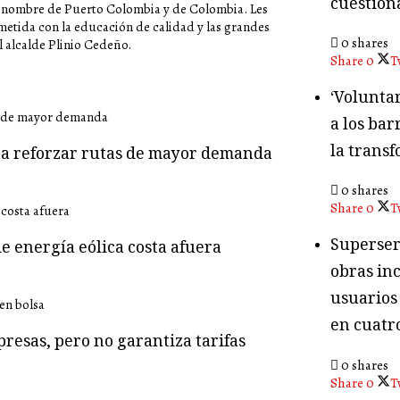
cuestion
el nombre de Puerto Colombia y de Colombia. Les
tida con la educación de calidad y las grandes
0 shares
 alcalde Plinio Cedeño.
Share
0
T
‘Volunta
a los bar
la transf
ara reforzar rutas de mayor demanda
0 shares
Share
0
T
Superser
e energía eólica costa afuera
obras in
usuarios
en cuatr
presas, pero no garantiza tarifas
0 shares
Share
0
T