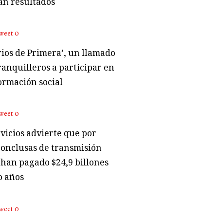
an resultados
weet
0
rios de Primera’, un llamado
ranquilleros a participar en
ormación social
weet
0
vicios advierte que por
conclusas de transmisión
 han pagado $24,9 billones
o años
weet
0