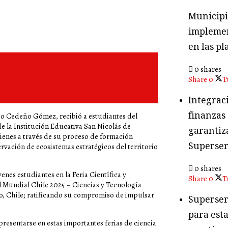
Municipio
implemen
en las pl
0 shares
Share
0
T
Integraci
finanzas
io Cedeño Gómez, recibió a estudiantes del
e la Institución Educativa San Nicolás de
garantiza
ienes a través de su proceso de formación
Superser
rvación de ecosistemas estratégicos del territorio
0 shares
nes estudiantes en la Feria Científica y
Share
0
T
l Mundial Chile 2025 – Ciencias y Tecnología
íso, Chile; ratificando su compromiso de impulsar
Superser
para esta
resentarse en estas importantes ferias de ciencia