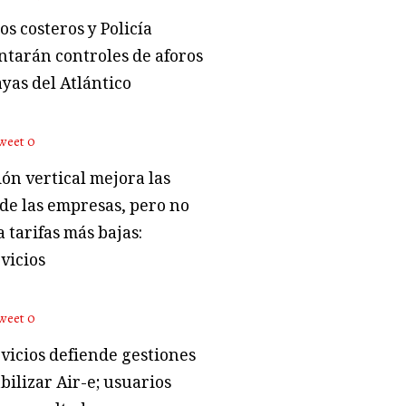
s costeros y Policía
tarán controles de aforos
ayas del Atlántico
weet
0
ón vertical mejora las
 de las empresas, pero no
 tarifas más bajas:
vicios
weet
0
vicios defiende gestiones
bilizar Air-e; usuarios