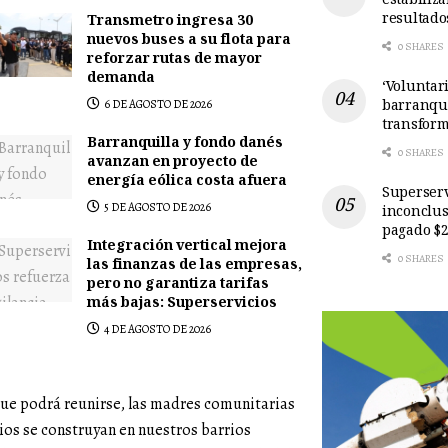
estabiliz
resultado
Transmetro ingresa 30
nuevos buses a su flota para
0 SHARES
reforzar rutas de mayor
demanda
‘Voluntari
barranqui
6 DE AGOSTO DE 2026
transform
Barranquilla y fondo danés
0 SHARES
avanzan en proyecto de
energía eólica costa afuera
Superserv
5 DE AGOSTO DE 2026
inconclus
pagado $2
Integración vertical mejora
0 SHARES
las finanzas de las empresas,
pero no garantiza tarifas
más bajas: Superservicios
4 DE AGOSTO DE 2026
ue podrá reunirse, las madres comunitarias
ios se construyan en nuestros barrios