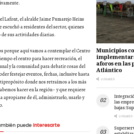
tivamente.
el Lafont, el alcalde Jaime Pumarejo Heins
e escuchó a residentes del sector, quienes
 de sus actividades diarias.
Municipios cos
ios porque aquí vamos a contemplar el Centro
implementará
iempo el centro para hacer recreación, el
aforos en las 
munal y la comunidad para debatir cosas del
Atlántico
oder festejar eventos, fechas, inclusive hasta
0 SHARES
ltipropósito donde nos retraímos a los más
sabemos hacer en la región– y que requiere
Integració
propiarse de él, administrarlo, usarlo y
las empre
o.
bajas: Su
0 SHARES
ambién puede
Interesarte
Superserv