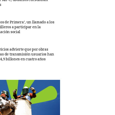
ar Air-e; usuarios cuestionan
s
os de Primera’, un llamado a los
lleros a participar en la
ación social
icios advierte que por obras
as de transmisión usuarios han
4,9 billones en cuatro años