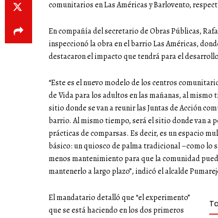
comunitarios en Las Américas y Barlovento, respec
En compañía del secretario de Obras Públicas, Rafa
inspeccionó la obra en el barrio Las Américas, dond
destacaron el impacto que tendrá para el desarrollo
“Este es el nuevo modelo de los centros comunitar
de Vida para los adultos en las mañanas, al mismo t
sitio donde se van a reunir las Juntas de Acción co
barrio. Al mismo tiempo, será el sitio donde van a p
prácticas de comparsas. Es decir, es un espacio mu
básico: un quiosco de palma tradicional –como lo 
menos mantenimiento para que la comunidad pueda a
mantenerlo a largo plazo”, indicó el alcalde Pumarej
El mandatario detalló que “el experimento”
T
que se está haciendo en los dos primeros