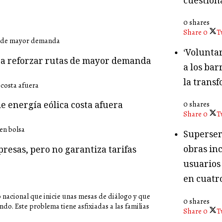
cuestion
0 shares
Share
0
T
‘Volunta
ara reforzar rutas de mayor demanda
a los bar
la transf
e energía eólica costa afuera
0 shares
Share
0
T
Superser
obras in
presas, pero no garantiza tarifas
usuarios
en cuatr
o nacional que inicie unas mesas de diálogo y que
0 shares
o. Este problema tiene asfixiadas a las familias
Share
0
T