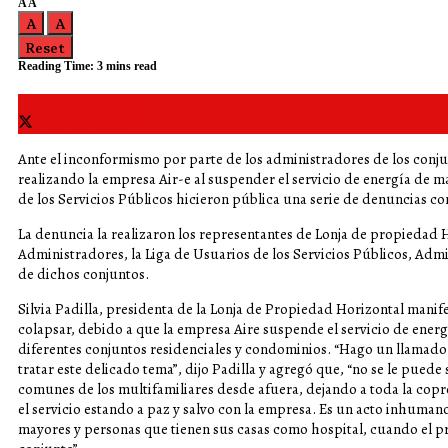
A
A
A
A
Reset
Reading Time: 3 mins read
Share on Facebook
Share on Twitter
Ante el inconformismo por parte de los administradores de los conju
realizando la empresa Air-e al suspender el servicio de energía de ma
de los Servicios Públicos hicieron pública una serie de denuncias c
La denuncia la realizaron los representantes de Lonja de propiedad H
Administradores, la Liga de Usuarios de los Servicios Públicos, Adm
de dichos conjuntos.
Silvia Padilla, presidenta de la Lonja de Propiedad Horizontal manif
colapsar, debido a que la empresa Aire suspende el servicio de energí
diferentes conjuntos residenciales y condominios. “Hago un llamado
tratar este delicado tema”, dijo Padilla y agregó que, “no se le puede 
comunes de los multifamiliares desde afuera, dejando a toda la copro
el servicio estando a paz y salvo con la empresa. Es un acto inhumano 
mayores y personas que tienen sus casas como hospital, cuando el 