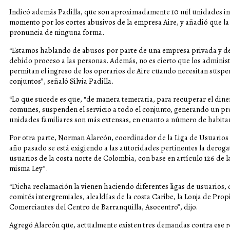
Indicó además Padilla, que son aproximadamente 10 mil unidades inmo
momento por los cortes abusivos de la empresa Aire, y añadió que la
pronuncia de ninguna forma.
“Estamos hablando de abusos por parte de una empresa privada y de 
debido proceso a las personas. Además, no es cierto que los administ
permitan el ingreso de los operarios de Aire cuando necesitan suspe
conjuntos”, señaló Silvia Padilla.
“Lo que sucede es que, “de manera temeraria, para recuperar el din
comunes, suspenden el servicio a todo el conjunto, generando un p
unidades familiares son más extensas, en cuanto a número de habita
Por otra parte, Norman Alarcón, coordinador de la Liga de Usuarios 
año pasado se está exigiendo a las autoridades pertinentes la derogat
usuarios de la costa norte de Colombia, con base en artículo 126 de la 
misma Ley”.
“Dicha reclamación la vienen haciendo diferentes ligas de usuarios,
comités intergremiales, alcaldías de la costa Caribe, la Lonja de Pro
Comerciantes del Centro de Barranquilla, Asocentro”, dijo.
Agregó Alarcón que, actualmente existen tres demandas contra ese ré