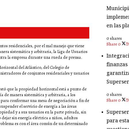
Municipio
implemen
en las pl
0 shares
Share
0
T
ntos residenciales, por el mal manejo que viene
nera sistemática y arbitraria, la Liga de Usuarios
Integraci
ontra la empresa durante una rueda de prensa.
finanzas
orizontal del Atlántico, del Colegio de
garantiza
inistradores de conjuntos residenciales y usuarios
Superser
estó que la propiedad horizontal está a punto de
0 shares
a de manera sistemática y arbitraria, a los
Share
0
T
 para conformar una mesa de negociación a fin de
suspender el servicio de energía a las áreas
Superser
piedad y a sus usuarios en la parte privada, sin
dejar sin energía eléctrica a niños, adultos
para esta
problema es con el área común de un determinado