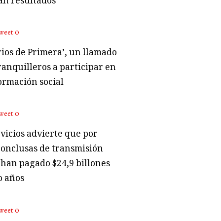
an resultados
weet
0
rios de Primera’, un llamado
ranquilleros a participar en
ormación social
weet
0
vicios advierte que por
conclusas de transmisión
 han pagado $24,9 billones
o años
weet
0