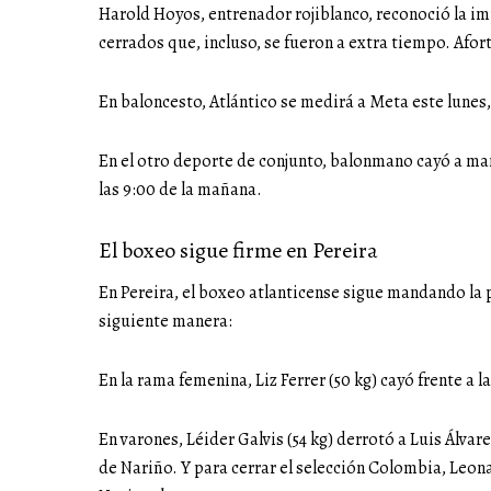
Harold Hoyos, entrenador rojiblanco, reconoció la i
cerrados que, incluso, se fueron a extra tiempo. Afo
En baloncesto, Atlántico se medirá a Meta este lunes, 
En el otro deporte de conjunto, balonmano cayó a man
las 9:00 de la mañana.
El boxeo sigue firme en Pereira
En Pereira, el boxeo atlanticense sigue mandando la p
siguiente manera:
En la rama femenina, Liz Ferrer (50 kg) cayó frente a l
En varones, Léider Galvis (54 kg) derrotó a Luis Álv
de Nariño. Y para cerrar el selección Colombia, Leo