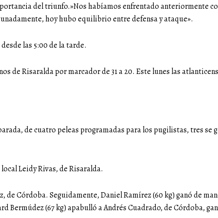
mportancia del triunfo.»Nos habíamos enfrentado anteriormente co
rtunadamente, hoy hubo equilibrio entre defensa y ataque».
desde las 5:00 de la tarde.
os de Risaralda por marcador de 31 a 20. Este lunes las atlanticens
arada, de cuatro peleas programadas para los pugilistas, tres se g
a local Leidy Rivas, de Risaralda.
arez, de Córdoba. Seguidamente, Daniel Ramírez (60 kg) ganó de ma
nard Bermúdez (67 kg) apabulló a Andrés Cuadrado, de Córdoba, gan