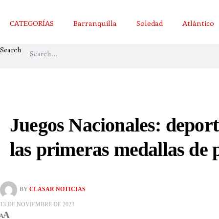
CATEGORÍAS
Barranquilla
Soledad
Atlántico
Search
Juegos Nacionales: deporti
las primeras medallas de 
BY
CLASAR NOTICIAS
13 DE NOVIEMBRE DE 2023
A
A