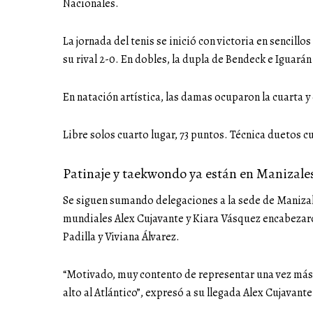
Nacionales.
La jornada del tenis se inició con victoria en sencill
su rival 2-0. En dobles, la dupla de Bendeck e Iguará
En natación artística, las damas ocuparon la cuarta y
Libre solos cuarto lugar, 73 puntos. Técnica duetos c
Patinaje y taekwondo ya están en Manizale
Se siguen sumando delegaciones a la sede de Manizal
mundiales Alex Cujavante y Kiara Vásquez encabezaro
Padilla y Viviana Álvarez.
“Motivado, muy contento de representar una vez más 
alto al Atlántico”, expresó a su llegada Alex Cujavante