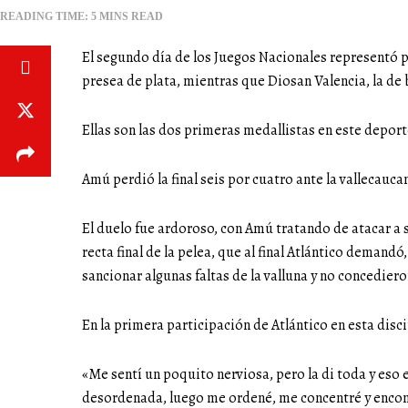
READING TIME: 5 MINS READ
El segundo día de los Juegos Nacionales representó pa
presea de plata, mientras que Diosan Valencia, la de
Ellas son las dos primeras medallistas en este deport
Amú perdió la final seis por cuatro ante la vallecauc
El duelo fue ardoroso, con Amú tratando de atacar a s
recta final de la pelea, que al final Atlántico demand
sancionar algunas faltas de la valluna y no concediero
En la primera participación de Atlántico en esta disc
«Me sentí un poquito nerviosa, pero la di toda y eso 
desordenada, luego me ordené, me concentré y encontr