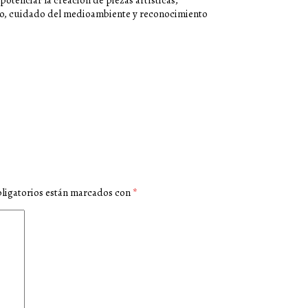
 potenciar la creación de piezas artísticas,
do, cuidado del medioambiente y reconocimiento
ligatorios están marcados con
*