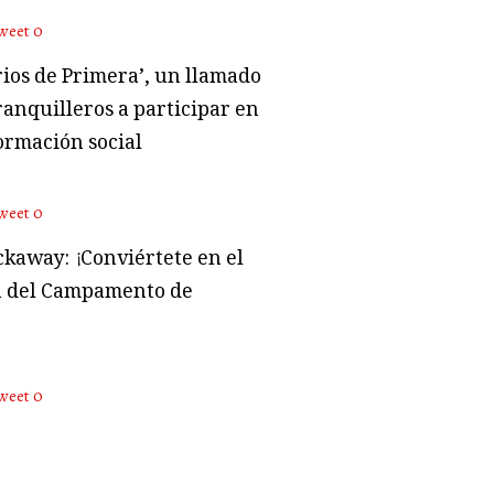
weet
0
rios de Primera’, un llamado
ranquilleros a participar en
ormación social
weet
0
kaway: ¡Conviértete en el
 del Campamento de
weet
0