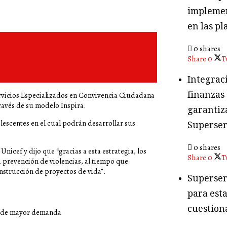
implemen
en las pl
0 shares
Share
0
T
Integraci
finanzas
Servicios Especializados en Convivencia Ciudadana
través de su modelo Inspira.
garantiza
lescentes en el cual podrán desarrollar sus
Superser
0 shares
icef y dijo que “gracias a esta estrategia, los
Share
0
T
a prevención de violencias, al tiempo que
strucción de proyectos de vida”.
Superser
para esta
cuestion