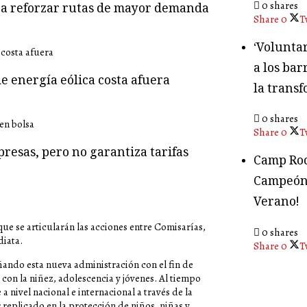
0 shares
ara reforzar rutas de mayor demanda
Share
0
T
‘Volunta
a los bar
e energía eólica costa afuera
la transf
0 shares
Share
0
T
presas, pero no garantiza tarifas
Camp Roc
Campeón
Verano!
ue se articularán las acciones entre Comisarías,
0 shares
diata.
Share
0
T
ando esta nueva administración con el fin de
s con la niñez, adolescencia y jóvenes. Al tiempo
 nivel nacional e internacional a través de la
replicado en la protección de niños, niñas y