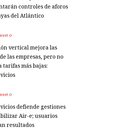
tarán controles de aforos
ayas del Atlántico
weet
0
ón vertical mejora las
 de las empresas, pero no
 tarifas más bajas:
vicios
weet
0
vicios defiende gestiones
bilizar Air-e; usuarios
an resultados