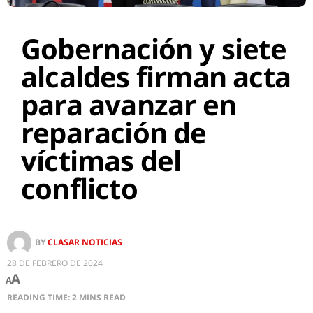
Gobernación y siete
alcaldes firman acta
para avanzar en
reparación de
víctimas del
conflicto
BY
CLASAR NOTICIAS
28 DE FEBRERO DE 2024
A
A
READING TIME: 2 MINS READ