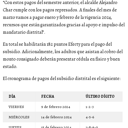
“Con estos pagos del semestre anterior, el alcalde Alejandro
Char cumple con los pagos represados. A finales del mes de
marzo vamos a pagar enero y febrero de la vigencia 2024,
recursos que están garantizados gracias al apoyo e impulso del
mandatario distrital”.
En total se habilitarán 182 puntos Efecty para el pago del
subsidio. Adicionalmente, los adultos que asistan al cobro del
monto consignado deberán presentar cédula en físico y buen
estado.
El cronograma de pagos del subsidio distrital es el siguiente:
DÍA
FECHA
ÚLTIMO DÍGITO
VIERNES
9 de febrero 2024
1-2-3
MIÉRCOLES
14 de febrero 2024
4-5-6
JUEVES
15 de febrero 2024
7-8-9-0