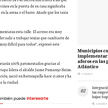
l barrio La Paz fueron diferentes a las que
ecinos en la puerta de su casa significaba
 en la arena o el barro. Añade que los taxis
entaran esta calle. El acceso era muy
oder salir a trabajar tenías que cambiarte de
 muy difícil para todos”, expresó este
Municipios cos
implementará
aforos en las 
o estarán 100% pavimentados gracias al
Atlántico
etapa lidera el alcalde Jaime Pumarejo Heins.
0 SHARES
ión, nació en Barranquilla hace 13 años y ha
de la ciudad.
Integració
las empre
bajas: Su
ambién puede
Interesarte
0 SHARES