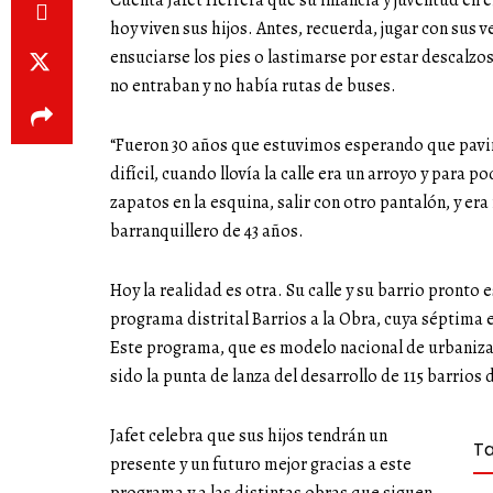
Cuenta Jafet Herrera que su infancia y juventud en e
hoy viven sus hijos. Antes, recuerda, jugar con sus v
ensuciarse los pies o lastimarse por estar descalzos
no entraban y no había rutas de buses.
“Fueron 30 años que estuvimos esperando que pavim
difícil, cuando llovía la calle era un arroyo y para p
zapatos en la esquina, salir con otro pantalón, y era
barranquillero de 43 años.
Hoy la realidad es otra. Su calle y su barrio pront
programa distrital Barrios a la Obra, cuya séptima 
Este programa, que es modelo nacional de urbanizac
sido la punta de lanza del desarrollo de 115 barrios 
Jafet celebra que sus hijos tendrán un
T
presente y un futuro mejor gracias a este