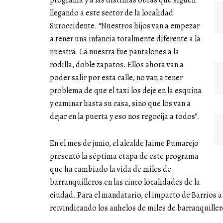
programa y a las distintas obras que siguen
llegando a este sector de la localidad
Suroccidente. “Nuestros hijos van a empezar
a tener una infancia totalmente diferente a la
nuestra. La nuestra fue pantalones a la
rodilla, doble zapatos. Ellos ahora van a
poder salir por esta calle, no van a tener
problema de que el taxi los deje en la esquina
y caminar hasta su casa, sino que los van a
dejar en la puerta y eso nos regocija a todos”.
En el mes de junio, el alcalde Jaime Pumarejo
presentó la séptima etapa de este programa
que ha cambiado la vida de miles de
barranquilleros en las cinco localidades de la
ciudad. Para el mandatario, el impacto de Barrios 
reivindicando los anhelos de miles de barranquille