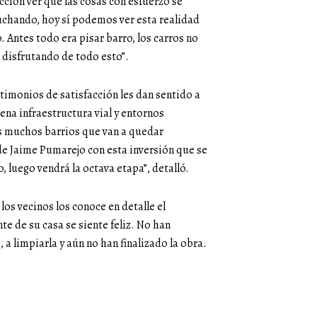
acción ver que las cosas con esfuerzo se
uchando, hoy sí podemos ver esta realidad
. Antes todo era pisar barro, los carros no
 disfrutando de todo esto”.
stimonios de satisfacción les dan sentido a
ena infraestructura vial y entornos
os muchos barrios que van a quedar
de Jaime Pumarejo con esta inversión que se
 luego vendrá la octava etapa”, detalló.
 los vecinos los conoce en detalle el
te de su casa se siente feliz. No han
, a limpiarla y aún no han finalizado la obra.