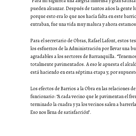
“Para mí significa una alegría inmensa y gran satisf
pueden alcanzar. Después de tantos años la gente l
porque esto era lo que nos hacía falta en este barrio
entraban, fue una vida muy maluca y ahora estamos
Para el secretario de Obras, Rafael Lafont, estos te
los esfuerzos de la Administración por llevar una bu
agradables a los sectores de Barranquilla. “Tenem
totalmente pavimentados. A eso le apuesta el alcal
está haciendo en esta séptima etapa y, por supuesto,
Los efectos de Barrios a la Obra en las relaciones de
funcionario: “A cada vecino que le pavimentan el fren
terminado la cuadra y ya los vecinos salen a barrerla
Eso nos llena de satisfacción”.