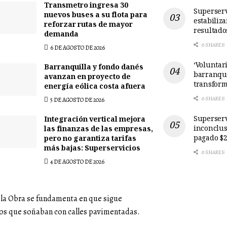
Transmetro ingresa 30
Superserv
nuevos buses a su flota para
estabiliz
reforzar rutas de mayor
resultado
demanda
0 SHARES
6 DE AGOSTO DE 2026
‘Voluntari
Barranquilla y fondo danés
barranqui
avanzan en proyecto de
transform
energía eólica costa afuera
0 SHARES
5 DE AGOSTO DE 2026
Superserv
Integración vertical mejora
inconclus
las finanzas de las empresas,
pagado $2
pero no garantiza tarifas
más bajas: Superservicios
0 SHARES
4 DE AGOSTO DE 2026
a la Obra se fundamenta en que sigue
ros que soñaban con calles pavimentadas.