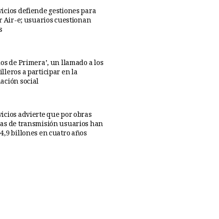
icios defiende gestiones para
ar Air-e; usuarios cuestionan
s
os de Primera’, un llamado a los
lleros a participar en la
ación social
icios advierte que por obras
as de transmisión usuarios han
4,9 billones en cuatro años