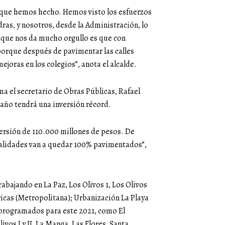
s que hemos hecho. Hemos visto los esfuerzos
ras, y nosotros, desde la Administración, lo
 que nos da mucho orgullo es que con
 porque después de pavimentar las calles
joras en los colegios”, anota el alcalde.
a el secretario de Obras Públicas, Rafael
 año tendrá una inversión récord.
ersión de 110.000 millones de pesos. De
ocalidades van a quedar 100% pavimentados”,
rabajando en La Paz, Los Olivos 1, Los Olivos
éricas (Metropolitana); Urbanización La Playa
s programados para este 2021, como El
ivos I y II, La Manga, Las Flores, Santa