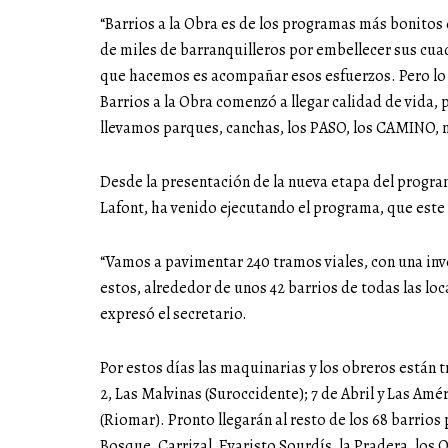
“Barrios a la Obra es de los programas más bonito
de miles de barranquilleros por embellecer sus cuad
que hacemos es acompañar esos esfuerzos. Pero lo
Barrios a la Obra comenzó a llegar calidad de vida,
llevamos parques, canchas, los PASO, los CAMINO, me
Desde la presentación de la nueva etapa del program
Lafont, ha venido ejecutando el programa, que este
“Vamos a pavimentar 240 tramos viales, con una inv
estos, alrededor de unos 42 barrios de todas las l
expresó el secretario.
Por estos días las maquinarias y los obreros están t
2, Las Malvinas (Suroccidente); 7 de Abril y Las Am
(Riomar). Pronto llegarán al resto de los 68 barrio
Bosque, Carrizal, Evaristo Sourdís, la Pradera, los Ol