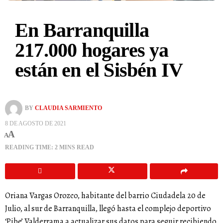
En Barranquilla
217.000 hogares ya
están en el Sisbén IV
BY
CLAUDIA SARMIENTO
8 DE AGOSTO DE 2021
A
A
READING TIME: 2 MINS READ
Oriana Vargas Orozco, habitante del barrio Ciudadela 20 de
Julio, al sur de Barranquilla, llegó hasta el complejo deportivo
‘Pibe’ Valderrama a actualizar sus datos para seguir recibiendo