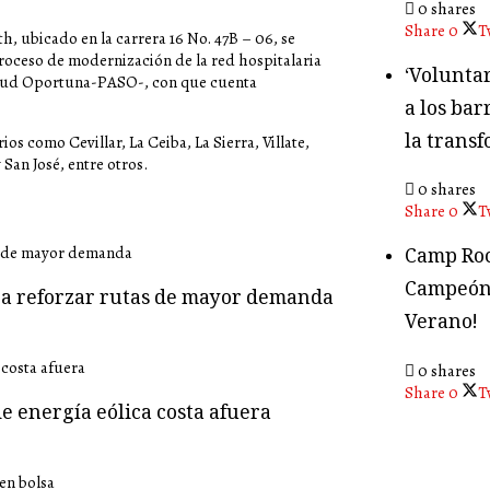
0 shares
Share
0
T
 ubicado en la carrera 16 No. 47B – 06, se
proceso de modernización de la red hospitalaria
‘Volunta
Salud Oportuna-PASO-, con que cuenta
a los bar
la transf
s como Cevillar, La Ceiba, La Sierra, Villate,
San José, entre otros.
0 shares
Share
0
T
Camp Roc
Campeón
ara reforzar rutas de mayor demanda
Verano!
0 shares
Share
0
T
e energía eólica costa afuera