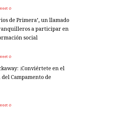
weet
0
rios de Primera’, un llamado
ranquilleros a participar en
ormación social
weet
0
kaway: ¡Conviértete en el
 del Campamento de
weet
0