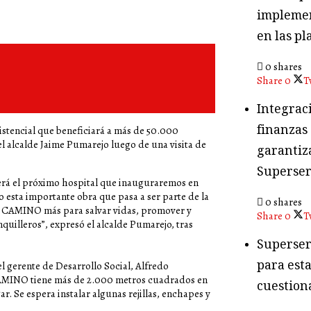
implemen
en las pl
0 shares
Share
0
T
Integraci
finanzas
stencial que beneficiará a más de 50.000
el alcalde Jaime Pumarejo luego de una visita de
garantiza
Superser
erá el próximo hospital que inauguraremos en
 esta importante obra que pasa a ser parte de la
0 shares
un CAMINO más para salvar vidas, promover y
Share
0
T
quilleros”, expresó el alcalde Pumarejo, tras
Superser
para esta
l gerente de Desarrollo Social, Alfredo
 CAMINO tiene más de 2.000 metros cuadrados en
cuestion
ar. Se espera instalar algunas rejillas, enchapes y