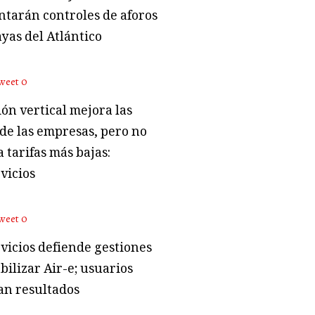
tarán controles de aforos
ayas del Atlántico
weet
0
ón vertical mejora las
 de las empresas, pero no
 tarifas más bajas:
vicios
weet
0
vicios defiende gestiones
bilizar Air-e; usuarios
an resultados