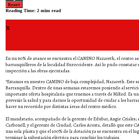
Reset
Reading Time: 2 mins read
Share on Facebook
Share on Twitter
En un 90% de avance se encuentra el CAMINO Nazareth, el centro asi
barranquilleros de la localidad Suroccidente. Así lo pudo constatar 
inspección a las obras ejecutadas.
“Estamos en nuestro CAMINO de baja complejidad, Nazareth. Este s
Barranquilla. Dentro de unas semanas estaremos poniendo al servicio
importante oferta hospitalaria que tenemos a través de MiRed. Es 
prevenir la salud y para darnos la oportunidad de cuidar a los barran
hacer un recorrido por distintas áreas del centro médico.
El mandatario, acompañado de la gerente de Edubar, Angie Criales; e
Carbonell, y el gerente de Ciudad, Carlos Acosta, detalló que este
una sola planta y que el 100% de la dotación ya se encuentra en el lug
terminar la subestación eléctrica para concluir los trabajos.