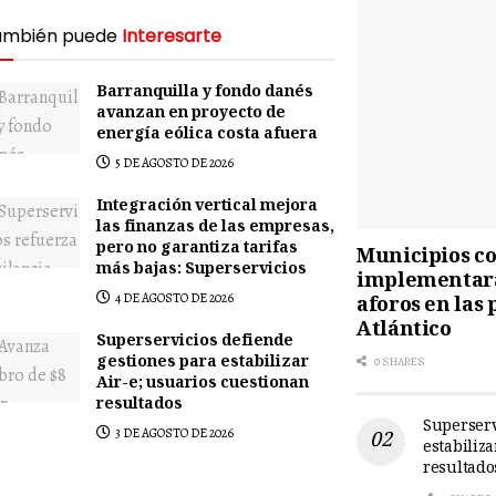
ambién puede
Interesarte
Barranquilla y fondo danés
avanzan en proyecto de
energía eólica costa afuera
5 DE AGOSTO DE 2026
Integración vertical mejora
las finanzas de las empresas,
pero no garantiza tarifas
Municipios cos
más bajas: Superservicios
implementará
4 DE AGOSTO DE 2026
aforos en las 
Atlántico
Superservicios defiende
gestiones para estabilizar
0 SHARES
Air-e; usuarios cuestionan
resultados
Superserv
3 DE AGOSTO DE 2026
estabiliz
resultado