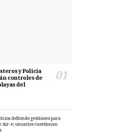
teros y Policía
n controles de
playas del
icios defiende gestiones para
ar Air-e; usuarios cuestionan
s