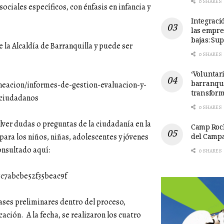
0 SHARES
ociales específicos, con énfasis en infancia y
Integració
las empre
bajas: Su
e la Alcaldía de Barranquilla y puede ser
0 SHARES
‘Voluntari
barranqui
aneacion/informes-de-gestion-evaluacion-y-
transform
-ciudadanos
0 SHARES
olver dudas o preguntas de la ciudadanía en la
Camp Rock
del Camp
para los niños, niñas, adolescentes y jóvenes
onsultado aquí:
0 SHARES
5c7abcbe52f35beac9f
ases preliminares dentro del proceso,
ación. A la fecha, se realizaron los cuatro