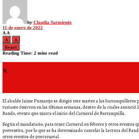
by
Claudia Sarmiento
11 de enero de 2022
A
A
A
A
Reset
Reading Time: 2 mins read
Share on Facebook
Share on Twitter
El alcalde Jaime Pumarejo se dirigió este martes a los barranquillero
variante ómicron en las últimas semanas, dentro de la cuales anunció l
Bando, evento que marca el inicio del Carnaval de Barranquilla.
Según el mandatario, para tener Carnaval en febrero y otros eventos 
preventiva, por lo que se ha determinado cancelar la Lectura del Band
otros eventos de precarnaval.