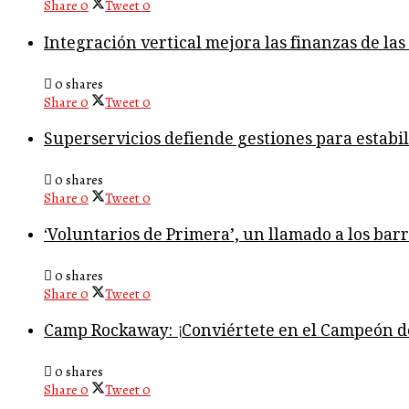
Share
0
Tweet
0
Integración vertical mejora las finanzas de la
0 shares
Share
0
Tweet
0
Superservicios defiende gestiones para estabil
0 shares
Share
0
Tweet
0
‘Voluntarios de Primera’, un llamado a los bar
0 shares
Share
0
Tweet
0
Camp Rockaway: ¡Conviértete en el Campeón 
0 shares
Share
0
Tweet
0