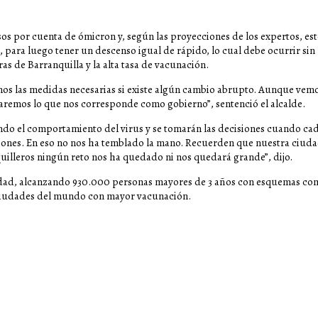
sos por cuenta de ómicron y, según las proyecciones de los expertos, es
, para luego tener un descenso igual de rápido, lo cual debe ocurrir sin 
fras de Barranquilla y la alta tasa de vacunación.
mos las medidas necesarias si existe algún cambio abrupto. Aunque ve
haremos lo que nos corresponde como gobierno”, sentenció el alcalde.
do el comportamiento del virus y se tomarán las decisiones cuando cada
ciones. En eso no nos ha temblado la mano. Recuerden que nuestra ciud
uilleros ningún reto nos ha quedado ni nos quedará grande”, dijo.
iudad, alcanzando 930.000 personas mayores de 3 años con esquemas comp
 ciudades del mundo con mayor vacunación.