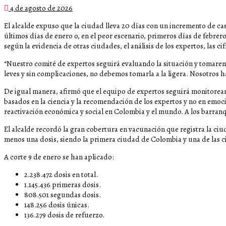
4 de agosto de 2026
El alcalde expuso que la ciudad lleva 20 días con un incremento de ca
últimos días de enero o, en el peor escenario, primeros días de febrero
según la evidencia de otras ciudades, el análisis de los expertos, las ci
“Nuestro comité de expertos seguirá evaluando la situación y tomare
leves y sin complicaciones, no debemos tomarla a la ligera. Nosotros 
De igual manera, afirmó que el equipo de expertos seguirá monitorean
basados en la ciencia y la recomendación de los expertos y no en emo
reactivación económica y social en Colombia y el mundo. A los barranq
El alcalde recordó la gran cobertura en vacunación que registra la c
menos una dosis, siendo la primera ciudad de Colombia y una de las
A corte 9 de enero se han aplicado:
2.238.472 dosis en total.
1.145.436 primeras dosis.
808.501 segundas dosis.
148.256 dosis únicas.
136.279 dosis de refuerzo.