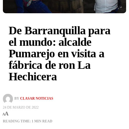
De Barranquilla para
el mundo: alcalde
Pumarejo en visita a
fábrica de ron La
Hechicera
BY
CLASAR NOTICIAS
24 DE MARZO DE 2022
A
A
READING TIME: 1 MIN READ