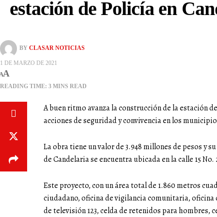
estación de Policía en Can
BY
CLASAR NOTICIAS
1 DE MARZO DE 2021
A
A
READING TIME: 3 MINS READ
A buen ritmo avanza la construcción de la estación de 
acciones de seguridad y convivencia en los municipi
La obra tiene un valor de 3.948 millones de pesos y s
de Candelaria se encuentra ubicada en la calle 15 No
Este proyecto, con un área total de 1.860 metros cuad
ciudadano, oficina de vigilancia comunitaria, oficin
de televisión 123, celda de retenidos para hombres, c