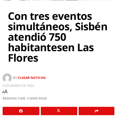
Con tres eventos
simultáneos, Sisbén
atendió 750
habitantesen Las
Flores
BY
CLASAR NOTICIAS
6 DE MARZO DE 2022
A
A
READING TIME: 3 MINS READ