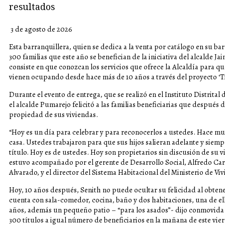
resultados
3 de agosto de 2026
Esta barranquillera, quien se dedica a la venta por catálogo en su ba
300 familias que este año se benefician de la iniciativa del alcalde J
consiste en que conozcan los servicios que ofrece la Alcaldía para qu
vienen ocupando desde hace más de 10 años a través del proyecto ‘Ti
Durante el evento de entrega, que se realizó en el Instituto Distrita
el alcalde Pumarejo felicitó a las familias beneficiarias que después 
propiedad de sus viviendas.
“Hoy es un día para celebrar y para reconocerlos a ustedes. Hace m
casa. Ustedes trabajaron para que sus hijos salieran adelante y siemp
título. Hoy es de ustedes. Hoy son propietarios sin discusión de su v
estuvo acompañado por el gerente de Desarrollo Social, Alfredo Carb
Alvarado, y el director del Sistema Habitacional del Ministerio de Vi
Hoy, 10 años después, Senith no puede ocultar su felicidad al obtener 
cuenta con sala-comedor, cocina, baño y dos habitaciones, una de ella
años, además un pequeño patio – “para los asados”- dijo conmovida e
300 títulos a igual número de beneficiarios en la mañana de este vier