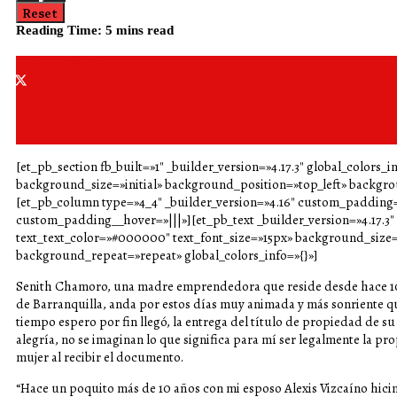
Reset
Reading Time: 5 mins read
Share on Facebook
Share on Twitter
[et_pb_section fb_built=»1″ _builder_version=»4.17.3″ global_colors_i
background_size=»initial» background_position=»top_left» backgro
[et_pb_column type=»4_4″ _builder_version=»4.16″ custom_padding=»
custom_padding__hover=»|||»][et_pb_text _builder_version=»4.17.3″ 
text_text_color=»#000000″ text_font_size=»15px» background_size=»
background_repeat=»repeat» global_colors_info=»{}»]
Senith Chamoro, una madre emprendedora que reside desde hace 10 a
de Barranquilla, anda por estos días muy animada y más sonriente 
tiempo espero por fin llegó, la entrega del título de propiedad de su
alegría, no se imaginan lo que significa para mí ser legalmente la pr
mujer al recibir el documento.
“Hace un poquito más de 10 años con mi esposo Alexis Vizcaíno hi