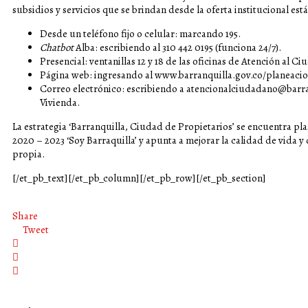
subsidios y servicios que se brindan desde la oferta institucional está
Desde un teléfono fijo o celular: marcando 195.
Chatbot
Alba: escribiendo al 310 442 0195 (funciona 24/7).
Presencial: ventanillas 12 y 18 de las oficinas de Atención al C
Página web: ingresando al
www.barranquilla.gov.co/planeaci
Correo electrónico: escribiendo a
atencionalciudadano@barra
Vivienda.
La estrategia ‘Barranquilla, Ciudad de Propietarios’ se encuentra pl
2020 – 2023 ‘Soy Barraquilla’ y apunta a mejorar la calidad de vida y 
propia.
[/et_pb_text][/et_pb_column][/et_pb_row][/et_pb_section]
Share
Tweet