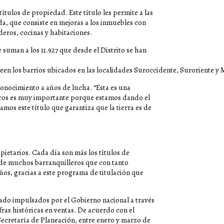
títulos de propiedad. Este título les permite a las
da, que consiste en mejoras a los inmuebles con
deros, cocinas y habitaciones.
 suman a los 11.927 que desde el Distrito se han
een los barrios ubicados en las localidades Suroccidente, Suroriente y 
conocimiento a años de lucha. “Esta es una
osotros es muy importante porque estamos dando el
os este título que garantiza que la tierra es de
ietarios. Cada día son más los títulos de
 de muchos barranquilleros que con tanto
ños, gracias a este programa de titulación que
vado impulsados por el Gobierno nacional a través
ras históricas en ventas. De acuerdo con el
Secretaría de Planeación, entre enero y marzo de