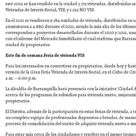
este 2022 se han vendido en la ciudad 3.773 viviendas, distribuidas así
Viviendas de Interés Social, VIS, y 1.252 NO VIS.
En el 2021 se vendieron 9.784 unidades de vivienda, distribuidas en 1
aumentaron a 4.880 durante el 2021, siendo la más alta de los últimos
corresponden a proyectos desarrollados durante el 2020 y 2021, una
con el informe del Mercado Inmobiliario el cual reafirma que Barranq
ciudad de propietarios.
Este fin de semana Feria de vivienda VIS
Para los interesados en convertirse en propietarios, desde hoy y has
versión de la Gran Feria Vivienda de Interés Social, en el Cubo de Cris
a.m. – 6:00 p.m.
La Alcaldía de Barranquilla hará presencia con la iniciativa ‘Ciudad 
acerca de los programas de subsidios para vivienda nueva, mejoramie
propietarios.
El Distrito, además de la participación en estas ferias de vivienda, a
un completo equipo de profesionales dispuestos a brindar, de maner
proceso de consolidación del sueño de adquirir vivienda nueva o mejo
Para estar más cerca de los ciudadanos y resolver en el menor tiemp