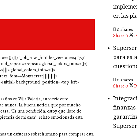
implemen
en las pl
0 shares
Share
0
T
Superser
para esta
nfo=»{}»][et_pb_row _builder_version=»4.17.3″
und_repeat=»repeat» global_colors_info=»{}»]
cuestion
|||» global_colors_info=»{}»
text_font=»Montserrat||||||||»
0 shares
initial» background_position=»top_left»
Share
0
T
Integraci
ños en Villa Valeria, suroccidente
que nunca. La buena noticia que por mucho
finanzas
 casa. “Es una bendición, estoy que lloro de
garantiza
opietaria de mi casa”, relató emocionada esta
Superser
cimos un esfuerzo sobrehumano para comprar esta