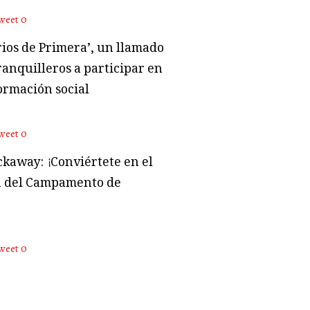
weet
0
rios de Primera’, un llamado
ranquilleros a participar en
ormación social
weet
0
kaway: ¡Conviértete en el
 del Campamento de
weet
0