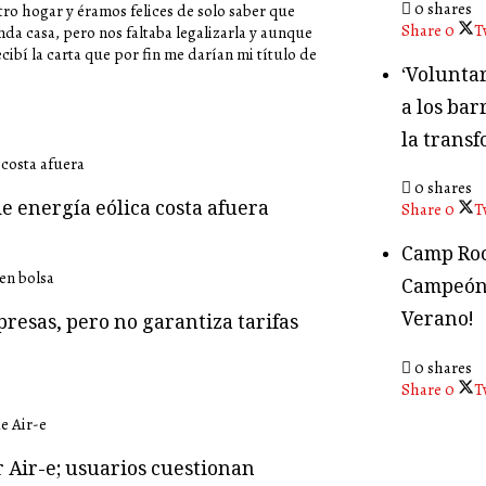
0 shares
tro hogar y éramos felices de solo saber que
Share
0
T
a casa, pero nos faltaba legalizarla y aunque
ibí la carta que por fin me darían mi título de
‘Volunta
a los bar
la transf
0 shares
e energía eólica costa afuera
Share
0
T
Camp Roc
Campeón
Verano!
presas, pero no garantiza tarifas
0 shares
Share
0
T
r Air-e; usuarios cuestionan