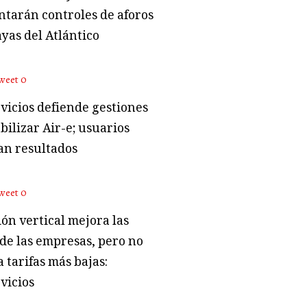
tarán controles de aforos
ayas del Atlántico
weet
0
vicios defiende gestiones
bilizar Air-e; usuarios
an resultados
weet
0
ón vertical mejora las
 de las empresas, pero no
 tarifas más bajas:
vicios