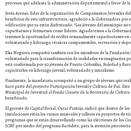
procesos que adelanta la administración departamental a favor de la
Jesús Arenas, líder de la organización de Campamentos Juveniles del
benefician de esta infraestructura, agradeció a la Gobernadora por su
edificación que ya están disfrutando. “Los jóvenes del municipio no
capacitarnos y formarnos como líderes. Agradecemos a la Gobernació
tenemos la oportunidad de recibir semanalmente capacitaciones en c
voluntariado y liderazgo, técnicas campamentiles, recreación y depor
Elsa Noguera compartió también con los miembros de la Fundación M
voluntariado para la transformación de realidades en imaginarios pos
está conformada por 50 jóvenes de Puerto Colombia, Soledad y Barr
capacitarlos en liderazgo juvenil, voluntariado y muralismo.
Finalmente, la mandataria acompañó a un grupo de jóvenes que real
hace parte del proyecto Participación Juvenil y Cultura de Paz. Est
Municipal de Juventud al Fondo Crearte de la Secretaría de Cultura
beneficiado.
El gerente de Capital Social, Óscar Pantoja, indicó que dentro de los
instalaciones están los cursos musicales y talleres en proyectos de vi
programas que se están desarrollando como las elecciones de los Co
ICBF por medio del programa Sacúdete, para la atención psicosocial 