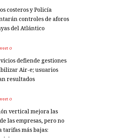
s costeros y Policía
tarán controles de aforos
ayas del Atlántico
weet
0
vicios defiende gestiones
bilizar Air-e; usuarios
an resultados
weet
0
ón vertical mejora las
 de las empresas, pero no
 tarifas más bajas: