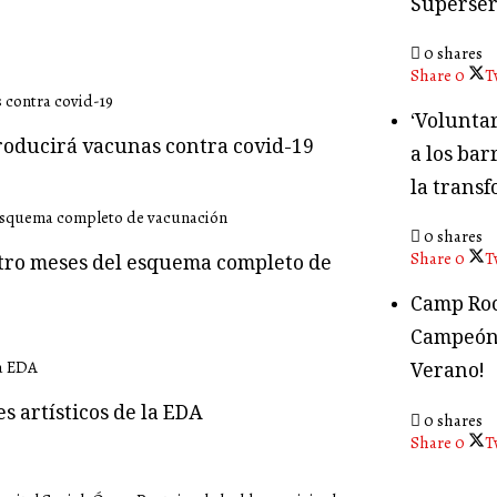
Superser
0 shares
Share
0
T
‘Volunta
producirá vacunas contra covid-19
a los bar
la transf
0 shares
Share
0
T
atro meses del esquema completo de
Camp Roc
Campeón
Verano!
s artísticos de la EDA
0 shares
Share
0
T