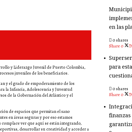
Municipio
implemen
en las pl
0 shares
Share
0
T
Superser
para esta
rrollo y Liderazgo Juvenil de Puerto Colombia,
rocesos juveniles de los beneficiarios.
cuestion
cutan y el grado de empoderamiento de los
0 shares
ra la Infancia, Adolescencia y Juventud
Share
0
T
sos de la Gobernación del Atlántico y el
Integraci
ción de espacios que permitan el sano
finanzas
entes en áreas seguras y por eso estamos
s complace ver que aquí se están integrando,
garantiza
portivas, desarrollar su creatividad y acceder a