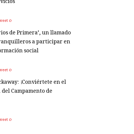
vicios
weet
0
rios de Primera’, un llamado
ranquilleros a participar en
ormación social
weet
0
kaway: ¡Conviértete en el
 del Campamento de
weet
0