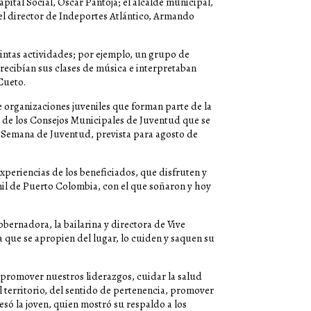
ital Social, Óscar Pantoja; el alcalde municipal,
 el director de Indeportes Atlántico, Armando
stintas actividades; por ejemplo, un grupo de
recibían sus clases de música e interpretaban
Cueto.
 organizaciones juveniles que forman parte de la
s de los Consejos Municipales de Juventud que se
a Semana de Juventud, prevista para agosto de
xperiencias de los beneficiados, que disfruten y
il de Puerto Colombia, con el que soñaron y hoy
Gobernadora, la bailarina y directora de Vive
a que se apropien del lugar, lo cuiden y saquen su
 promover nuestros liderazgos, cuidar la salud
l territorio, del sentido de pertenencia, promover
esó la joven, quien mostró su respaldo a los