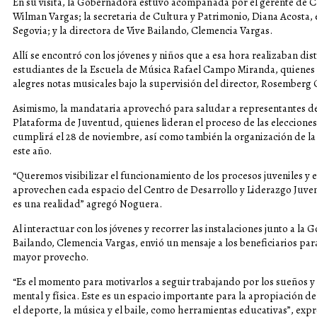
En su visita, la Gobernadora estuvo acompañada por el gerente de Cap
Wilman Vargas; la secretaria de Cultura y Patrimonio, Diana Acosta,
Segovia; y la directora de Vive Bailando, Clemencia Vargas.
Allí se encontró con los jóvenes y niños que a esa hora realizaban di
estudiantes de la Escuela de Música Rafael Campo Miranda, quienes 
alegres notas musicales bajo la supervisión del director, Rosemberg 
Asimismo, la mandataria aprovechó para saludar a representantes de
Plataforma de Juventud, quienes lideran el proceso de las eleccione
cumplirá el 28 de noviembre, así como también la organización de l
este año.
“Queremos visibilizar el funcionamiento de los procesos juveniles y e
aprovechen cada espacio del Centro de Desarrollo y Liderazgo Juven
es una realidad” agregó Noguera.
Al interactuar con los jóvenes y recorrer las instalaciones junto a la 
Bailando, Clemencia Vargas, envió un mensaje a los beneficiarios par
mayor provecho.
“Es el momento para motivarlos a seguir trabajando por los sueños y
mental y física. Este es un espacio importante para la apropiación de
el deporte, la música y el baile, como herramientas educativas”, expr