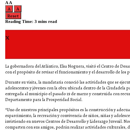
A
A
A
A
Reset
Reading Time: 3 mins read
Share on Facebook
Share on Twitter
La gobernadora del Atlántico, Elsa Noguera, visitó el Centro de Desa
con el propósito de revisar el funcionamiento y el desarrollo de los p
Durante su visita, la mandataria conoció las actividades que se eje
adolescentes y jóvenes con la obra ubicada dentro de la Ciudadela pa
entregada al municipio el pasado 19 de marzo y construida con recur
Departamento para la Prosperidad Social.
“Uno de nuestros principales propósitos es la construcción y adecua
esparcimiento, la recreación y convivencia de niños, niñas y adolesc
invirtiendo en nuevos Centros de Desarrollo y Liderazgo Juvenil. No
comparten con sus amigos, podrán realizar actividades culturales, de