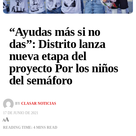
“Ayudas más si no
das”: Distrito lanza
nueva etapa del
proyecto Por los niños
del semáforo
BY
CLASAR NOTICIAS
17 DE JUNIO DE 2021
A
A
READING TIME: 4 MINS READ