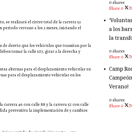
0 shares
Share
0
T
‘Volunta
e realizará el cierre total de la carrera 53
n periodo cercano a los 3 meses, iniciando el
a los bar
la transf
 de desvío que los vehículos que transitan por la
0 shares
eben tomar la calle 107, girar a la derecha y
Share
0
T
Camp Roc
rutas alternas para el desplazamiento vehicular en
ernas para el desplazamiento vehicular en los
Campeón
Verano!
0 shares
a carrera 46 con calle 88 y la carrera 52 con calle
Share
0
T
edida preventiva la implementación de 5 cambios