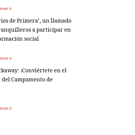
weet
0
rios de Primera’, un llamado
ranquilleros a participar en
ormación social
weet
0
kaway: ¡Conviértete en el
 del Campamento de
weet
0