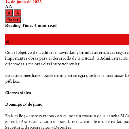
14 de junio de 2025
A
A
A
A
Reset
Reading Time: 4 mins read
Share on Facebook
Share on Twitter
Con el objetivo de facilitar la movilidad y brindar alternativas segura
importantes obras para el desarrollo de la ciudad, la Administración
orientadas a mejorar el tránsito vehicular.
Estas acciones hacen parte de una estrategia que busca minimizar las 
pública.
Cierres viales
Domingo 15 de junio
En la calle 52 entre carreras 20 y 21, por un costado de la cancha El C
entre las 8:00 a.m. y 12:00 m. para la realización de una actividad p
Secretaría de Recreación y Deportes.