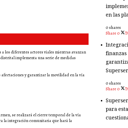
implemen
en las pl
0 shares
Share
0
T
Integraci
s a los diferentes actores viales mientras avanzan
finanzas
 distrital implementa una serie de medidas
garantiza
Superser
afectaciones y garantizar la movilidad en la vía
0 shares
Share
0
T
Superser
para esta
armen, se realizará el cierre temporal de la vía
cuestion
ara la integración comunitaria que hará la