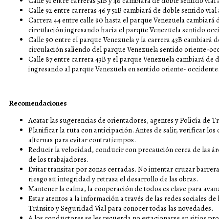
Calle 91 entre carreras 51B y 46 cambiará de doble sentido vial 
Calle 92 entre carreras 46 y 51B cambiará de doble sentido vial
Carrera 44 entre calle 90 hasta el parque Venezuela cambiará d
circulación ingresando hacia el parque Venezuela sentido occ
Calle 90 entre el parque Venezuela y la carrera 43B cambiará d
circulación saliendo del parque Venezuela sentido oriente-oc
Calle 87 entre carrera 43B y el parque Venezuela cambiará de d
ingresando al parque Venezuela en sentido oriente- occidente
Recomendaciones
Acatar las sugerencias de orientadores, agentes y Policía de Tr
Planificar la ruta con anticipación. Antes de salir, verificar l
alternas para evitar contratiempos.
Reducir la velocidad, conducir con precaución cerca de las ár
de los trabajadores.
Evitar transitar por zonas cerradas. No intentar cruzar barrer
riesgo su integridad y retrasa el desarrollo de las obras.
Mantener la calma, la cooperación de todos es clave para av
Estar atentos a la información a través de las redes sociales de
Tránsito y Seguridad Vial para conocer todas las novedades.
A los conductores se les recuerda no estacionarse en sitios pr