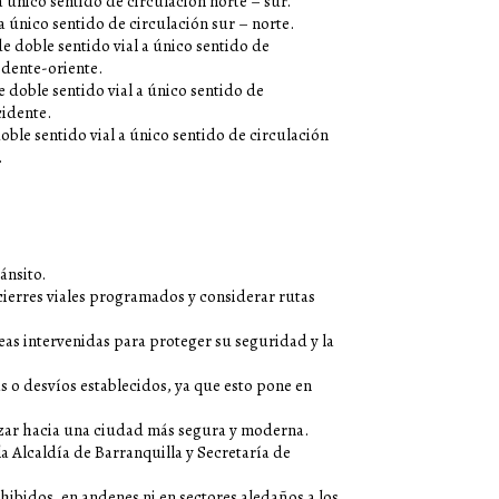
a único sentido de circulación norte – sur.
 a único sentido de circulación sur – norte.
e doble sentido vial a único sentido de
idente-oriente.
e doble sentido vial a único sentido de
cidente.
oble sentido vial a único sentido de circulación
.
ánsito.
os cierres viales programados y considerar rutas
eas intervenidas para proteger su seguridad y la
as o desvíos establecidos, ya que esto pone en
anzar hacia una ciudad más segura y moderna.
 la Alcaldía de Barranquilla y Secretaría de
ohibidos, en andenes ni en sectores aledaños a los