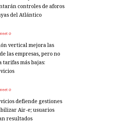
tarán controles de aforos
ayas del Atlántico
weet
0
ón vertical mejora las
 de las empresas, pero no
 tarifas más bajas:
vicios
weet
0
vicios defiende gestiones
bilizar Air-e; usuarios
an resultados