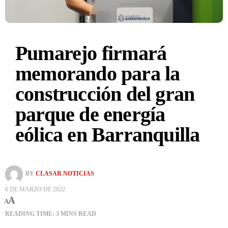
Pumarejo firmará
memorando para la
construcción del gran
parque de energía
eólica en Barranquilla
BY
CLASAR NOTICIAS
6 DE MARZO DE 2022
A
A
READING TIME: 3 MINS READ