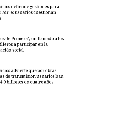
icios defiende gestiones para
ar Air-e; usuarios cuestionan
s
os de Primera’, un llamado a los
lleros a participar en la
ación social
icios advierte que por obras
as de transmisión usuarios han
4,9 billones en cuatro años