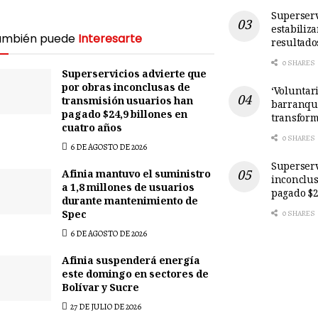
Superserv
estabiliz
ambién puede
Interesarte
resultado
0 SHARES
Superservicios advierte que
por obras inconclusas de
‘Voluntari
transmisión usuarios han
barranqui
pagado $24,9 billones en
transform
cuatro años
0 SHARES
6 DE AGOSTO DE 2026
Superserv
Afinia mantuvo el suministro
inconclus
a 1,8 millones de usuarios
pagado $2
durante mantenimiento de
Spec
0 SHARES
6 DE AGOSTO DE 2026
Afinia suspenderá energía
este domingo en sectores de
Bolívar y Sucre
27 DE JULIO DE 2026