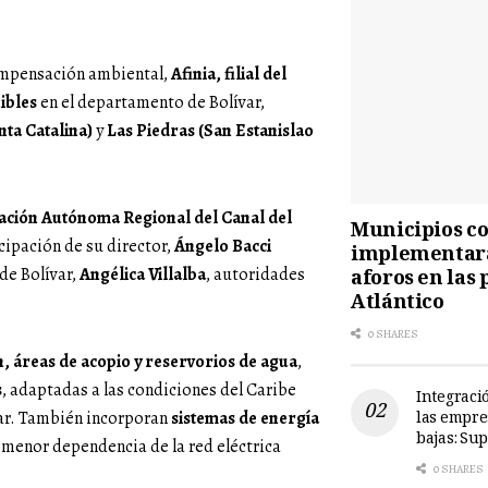
compensación ambiental,
Afinia, filial del
ibles
en el departamento de Bolívar,
ta Catalina)
y
Las Piedras (San Estanislao
ción Autónoma Regional del Canal del
Municipios cos
icipación de su director,
Ángelo Bacci
implementará
de Bolívar,
Angélica Villalba
, autoridades
aforos en las 
Atlántico
0 SHARES
, áreas de acopio y reservorios de agua
,
s
, adaptadas a las condiciones del Caribe
Integració
olar. También incorporan
sistemas de energía
las empre
bajas: Su
 menor dependencia de la red eléctrica
0 SHARES