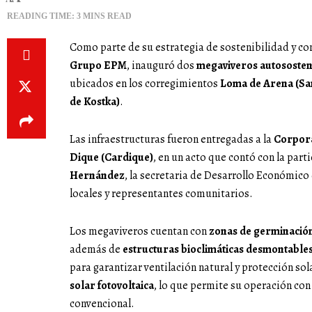
READING TIME: 3 MINS READ
Como parte de su estrategia de sostenibilidad y 
Grupo EPM
, inauguró dos
megaviveros autososten
ubicados en los corregimientos
Loma de Arena (San
de Kostka)
.
Las infraestructuras fueron entregadas a la
Corpora
Dique (Cardique)
, en un acto que contó con la part
Hernández
, la secretaria de Desarrollo Económico 
locales y representantes comunitarios.
Los megaviveros cuentan con
zonas de germinación
además de
estructuras bioclimáticas desmontable
para garantizar ventilación natural y protección s
solar fotovoltaica
, lo que permite su operación con
convencional.