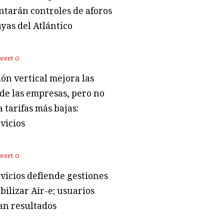
tarán controles de aforos
ayas del Atlántico
weet
0
ón vertical mejora las
 de las empresas, pero no
 tarifas más bajas:
vicios
weet
0
vicios defiende gestiones
bilizar Air-e; usuarios
an resultados