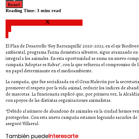
Reset
Reading Time: 3 mins read
Share on Facebook
Share on Twitter
El Plan de Desarrollo ‘Soy Barranquilla’ 2020-2023, en el eje Biodiv
ambiental, programa Fauna doméstica silvestre, sigue avanzando en 
integral a los animales. En esta oportunidad se suma un nuevo compo
campaña ‘Adoptar es Salvar’, con la que refuerza el compromiso de l
un papel determinante en el medioambiente.
La campaña, que fue socializada en el Gran Malecón por la secretaria 
promover el respeto por la vida animal, reducir los índices de aband
de mascotas. La funcionaria explicó que, por primera vez, la Alcaldí
con apoyos de las distintas organizaciones animalistas.
“Debido al número de abandono de animales en la ciudad hemos ven
protegerlos. Con esta nueva campaña estamos logrando sacarlos de la
aseguró Villareal.
También puede
Interesarte