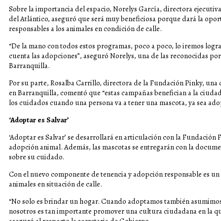
Sobre la importancia del espacio, Norelys García, directora ejecutiva
del Atlántico, aseguró que será muy beneficiosa porque dará la opo
responsables a los animales en condición de calle.
“De la mano con todos estos programas, poco a poco, lo iremos logr
cuenta las adopciones”, aseguró Norelys, una de las reconocidas po
Barranquilla.
Por su parte, Rosalba Carrillo, directora de la Fundación Pinky, una 
en Barranquilla, comentó que “estas campañas benefician a la ciuda
los cuidados cuando una persona va a tener una mascota, ya sea ado
‘Adoptar es Salvar’
‘Adoptar es Salvar’ se desarrollará en articulación con la Fundación
adopción animal. Además, las mascotas se entregarán con la docum
sobre su cuidado.
Con el nuevo componente de tenencia y adopción responsable es un nu
animales en situación de calle.
“No solo es brindar un hogar. Cuando adoptamos también asumimos
nosotros es tan importante promover una cultura ciudadana en la que