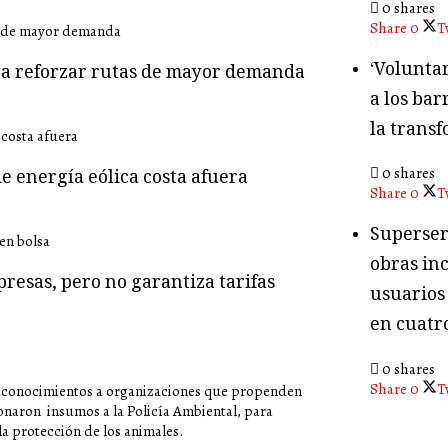
0 shares
Share
0
T
‘Volunta
ara reforzar rutas de mayor demanda
a los bar
la transf
0 shares
e energía eólica costa afuera
Share
0
T
Superser
obras in
presas, pero no garantiza tarifas
usuarios
en cuatr
0 shares
Share
0
T
econocimientos a organizaciones que propenden
donaron insumos a la Policía Ambiental, para
la protección de los animales.