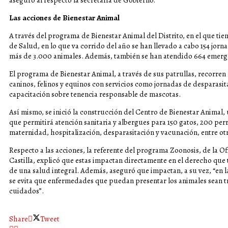
aseguró al respecto la secretaria de Gobierno.
Las acciones de Bienestar Animal
A través del programa de Bienestar Animal del Distrito, en el que tie
de Salud, en lo que va corrido del año se han llevado a cabo 154 jorn
más de 3.000 animales. Además, también se han atendido 664 emerge
El programa de Bienestar Animal, a través de sus patrullas, recorren
caninos, felinos y equinos con servicios como jornadas de desparasita
capacitación sobre tenencia responsable de mascotas.
Así mismo, se inició la construcción del Centro de Bienestar Animal,
que permitirá atención sanitaria y albergues para 150 gatos, 200 perr
maternidad, hospitalización, desparasitación y vacunación, entre ot
Respecto a las acciones, la referente del programa Zoonosis, de la Of
Castilla, explicó que estas impactan directamente en el derecho que 
de una salud integral. Además, aseguró que impactan, a su vez, “en l
se evita que enfermedades que puedan presentar los animales sean t
cuidados”.
Share
Tweet