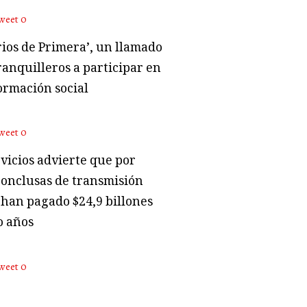
weet
0
rios de Primera’, un llamado
ranquilleros a participar en
ormación social
weet
0
vicios advierte que por
conclusas de transmisión
 han pagado $24,9 billones
o años
weet
0