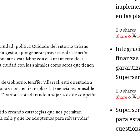
implemen
en las pl
0 shares
Share
0
T
erciudad, política Cuidado del entorno urbano
Integraci
su gestión por generar proyectos de atención
finanzas
nente a esta labor con el lanzamiento de la
a ciudad con los animales como seres que tienen
garantiza
Superser
de Gobierno, Jeniffer Villareal, está orientada a
ono y concientizar sobre la tenencia responsable
0 shares
a Distrital está liderando una jornada de adopción
Share
0
T
Superser
ido creando estrategias que nos permitan
 calle y que los adoptemos para salvar vidas”,
para esta
cuestion