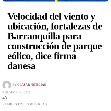
Velocidad del viento y
ubicación, fortalezas de
Barranquilla para
construcción de parque
eólico, dice firma
danesa
BY
CLASAR NOTICIAS
8 DE MAYO DE 2022
A
A
READING TIME: 3 MINS READ