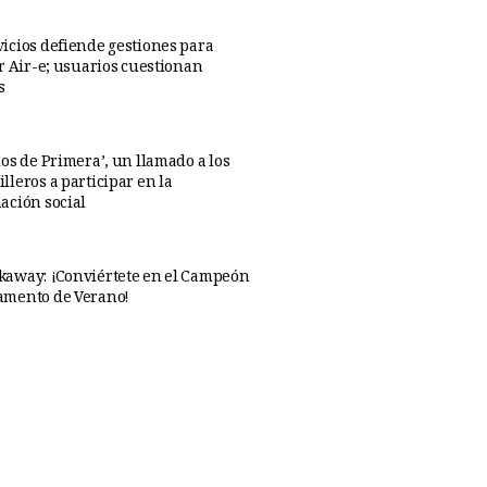
icios defiende gestiones para
ar Air-e; usuarios cuestionan
s
os de Primera’, un llamado a los
lleros a participar en la
ación social
away: ¡Conviértete en el Campeón
amento de Verano!