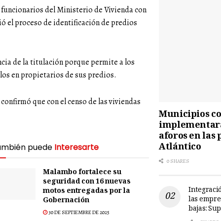
 funcionarios del Ministerio de Vivienda con
ó el proceso de identificación de predios
ia de la titulación porque permite a los
os en propietarios de sus predios.
, confirmó que con el censo de las viviendas
Municipios cos
implementará
aforos en las 
Atlántico
ambién puede
Interesarte
0 SHARES
Malambo fortalece su
seguridad con 16 nuevas
Integració
motos entregadas por la
las empre
Gobernación
bajas: Su
30 DE SEPTIEMBRE DE 2025