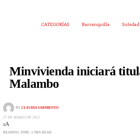
CATEGORÍAS
Barranquilla
Soledad
Minvivienda iniciará titu
Malambo
BY
CLAUDIA SARMIENTO
27 DE MARZO DE 2022
A
A
READING TIME: 1 MIN READ