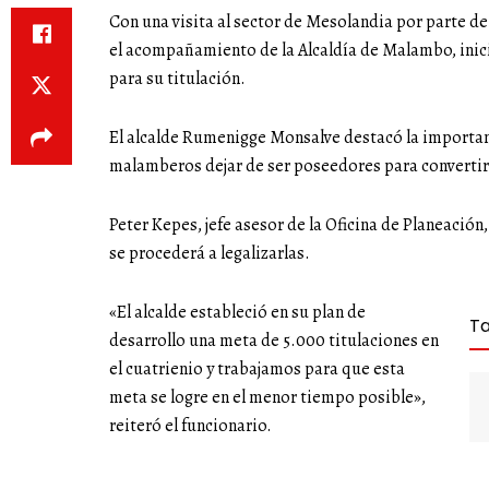
Con una visita al sector de Mesolandia por parte de
el acompañamiento de la Alcaldía de Malambo, inici
para su titulación.
El alcalde Rumenigge Monsalve destacó la importanc
malamberos dejar de ser poseedores para convertirl
Peter Kepes, jefe asesor de la Oficina de Planeación
se procederá a legalizarlas.
«El alcalde estableció en su plan de
T
desarrollo una meta de 5.000 titulaciones en
el cuatrienio y trabajamos para que esta
meta se logre en el menor tiempo posible»,
reiteró el funcionario.