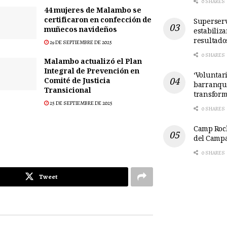
0 SHARES
44 mujeres de Malambo se
certificaron en confección de
Superserv
muñecos navideños
estabiliz
resultado
29 DE SEPTIEMBRE DE 2025
0 SHARES
Malambo actualizó el Plan
Integral de Prevención en
‘Voluntari
Comité de Justicia
barranqui
Transicional
transform
25 DE SEPTIEMBRE DE 2025
0 SHARES
Camp Rock
del Camp
0 SHARES
Tweet