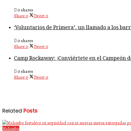
0 shares
Share
0
Tweet
0
‘Voluntarios de Primera’, un llamado a los bar
0 shares
Share
0
Tweet
0
Camp Rockaway: ¡Conviértete en el Campeón 
0 shares
Share
0
Tweet
0
Related
Posts
Malambo