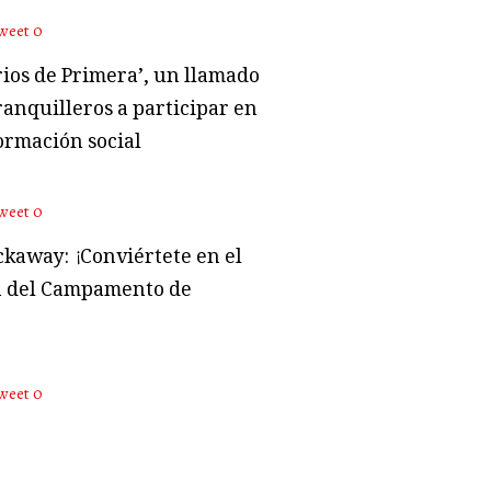
weet
0
rios de Primera’, un llamado
ranquilleros a participar en
ormación social
weet
0
kaway: ¡Conviértete en el
 del Campamento de
weet
0