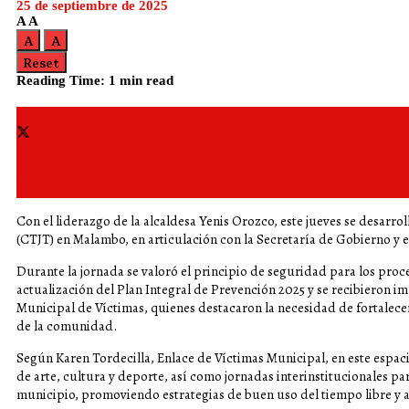
25 de septiembre de 2025
A
A
A
A
Reset
Reading Time: 1 min read
Share on Facebook
Share on Twitter
Con el liderazgo de la alcaldesa Yenis Orozco, este jueves se desarroll
(CTJT) en Malambo, en articulación con la Secretaría de Gobierno y e
Durante la jornada se valoró el principio de seguridad para los proc
actualización del Plan Integral de Prevención 2025 y se recibieron i
Municipal de Víctimas, quienes destacaron la necesidad de fortalec
de la comunidad.
Según Karen Tordecilla, Enlace de Víctimas Municipal, en este espac
de arte, cultura y deporte, así como jornadas interinstitucionales par
municipio, promoviendo estrategias de buen uso del tiempo libre y at