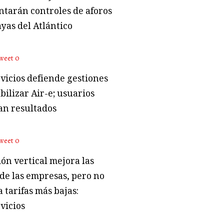
tarán controles de aforos
ayas del Atlántico
weet
0
vicios defiende gestiones
bilizar Air-e; usuarios
an resultados
weet
0
ón vertical mejora las
 de las empresas, pero no
 tarifas más bajas:
vicios