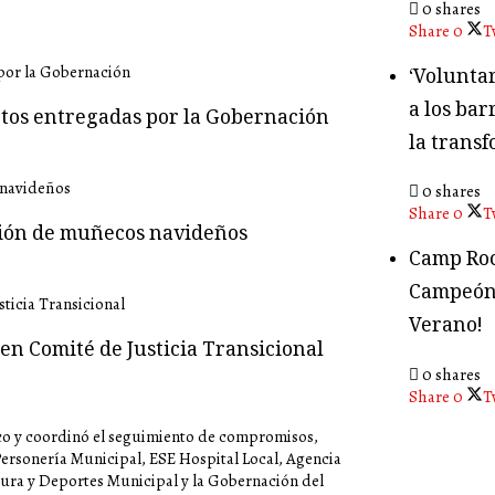
0 shares
Share
0
T
‘Volunta
a los bar
tos entregadas por la Gobernación
la transf
0 shares
Share
0
T
ción de muñecos navideños
Camp Roc
Campeón
Verano!
en Comité de Justicia Transicional
0 shares
Share
0
T
co y coordinó el seguimiento de compromisos,
Personería Municipal, ESE Hospital Local, Agencia
tura y Deportes Municipal y la Gobernación del