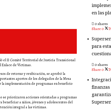
implemen
en las pl
0 shares
Share
0
T
Superser
para esta
cuestion
ó el II Comité Territorial de Justicia Transicional
0 shares
l Enlace de Víctimas.
Share
0
T
esos de retorno y reubicación, se aprobó la
mportantes aportes de los delegados de la Mesa
Integraci
er la implementación de programas en beneficio
finanzas
garantiza
io se priorizaron acciones orientadas a programas
Superser
a beneficiar a niños, jóvenes y adolescentes del
ención integral a las víctimas.