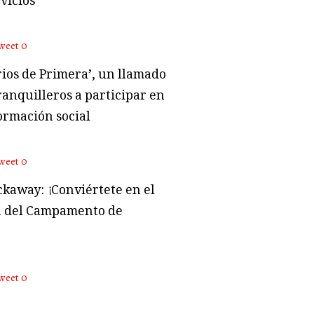
vicios
weet
0
rios de Primera’, un llamado
ranquilleros a participar en
ormación social
weet
0
kaway: ¡Conviértete en el
 del Campamento de
weet
0