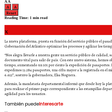
A
A
A
A
Reset
Reading Time: 1 min read
Share on Facebook
Share on Twitter
La nueva plataforma, puesta en función del servicio público el pasad
Gobernación del Atlántico optimizar los procesos y agilizar los tiem
“Nos alegra llevarle a nuestra gente un servicio público de calidad, 
documento vital para salir de país. Con este nuevo sistema, hemos 
tiempo, aumentando un 101 por ciento la expedición de pasaportes. D
expedimos 13.284 pasaportes, una cifra mayor a la registrada en el 
6.612”, sostuvo la gobernadora, Elsa Noguera.
Además, la mandataria departamental informó que desde hoy la plat
para realizar el primer pago correspondiente a las estampillas dep
agilidad para los usuarios.
También puede
Interesarte