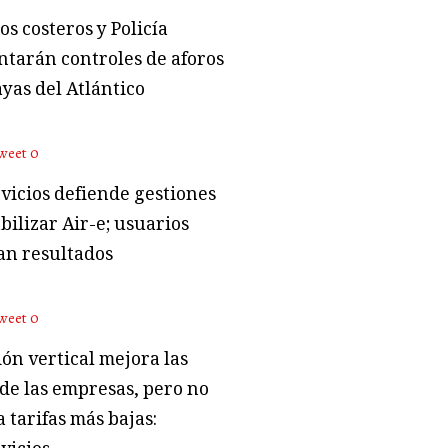
s costeros y Policía
tarán controles de aforos
ayas del Atlántico
weet
0
vicios defiende gestiones
bilizar Air-e; usuarios
an resultados
weet
0
ón vertical mejora las
 de las empresas, pero no
 tarifas más bajas: