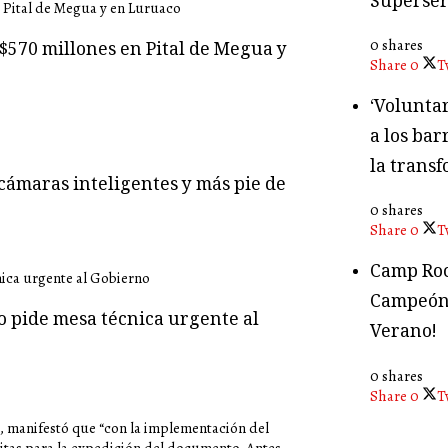
Superser
0 shares
$570 millones en Pital de Megua y
Share
0
T
‘Volunta
a los bar
la transf
cámaras inteligentes y más pie de
0 shares
Share
0
T
Camp Roc
Campeón
o pide mesa técnica urgente al
Verano!
0 shares
Share
0
T
e, manifestó que “con la implementación del