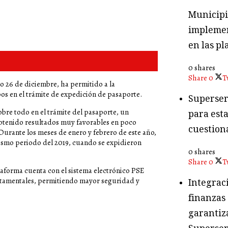
Municipio
implemen
en las pl
0 shares
Share
0
T
o 26 de diciembre, ha permitido a la
pos en el trámite de expedición de pasaporte.
Superser
sobre todo en el trámite del pasaporte, un
para esta
obtenido resultados muy favorables en poco
cuestion
urante los meses de enero y febrero de este año,
mismo periodo del 2019, cuando se expidieron
0 shares
Share
0
T
aforma cuenta con el sistema electrónico PSE
artamentales, permitiendo mayor seguridad y
Integraci
finanzas
garantiza