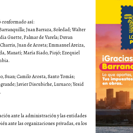
 conformado así:
Barranquilla; Juan Barraza, Soledad; Walter
dia Guette, Palmar de Varela; Duvan
 Charris, Juan de Acosta; Emmanuel Areiza,
a, Manatí; María Siado, Piojó; Ezequiel
mbia.
co, Suan; Camilo Acosta, Santo Tomás;
grande; Javier Discubiche, Luruaco; Yesid
.
ión ante la administración y las entidades
ién ante las organizaciones privadas, en los