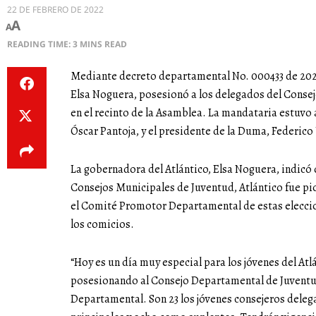
22 DE FEBRERO DE 2022
A
A
READING TIME: 3 MINS READ
Mediante decreto departamental No. 000433 de 2021 
Elsa Noguera, posesionó a los delegados del Conse
en el recinto de la Asamblea. La mandataria estuvo
Óscar Pantoja, y el presidente de la Duma, Federico
La gobernadora del Atlántico, Elsa Noguera, indicó 
Consejos Municipales de Juventud, Atlántico fue pion
el Comité Promotor Departamental de estas eleccio
los comicios.
“Hoy es un día muy especial para los jóvenes del Atl
posesionando al Consejo Departamental de Juventud
Departamental. Son 23 los jóvenes consejeros deleg