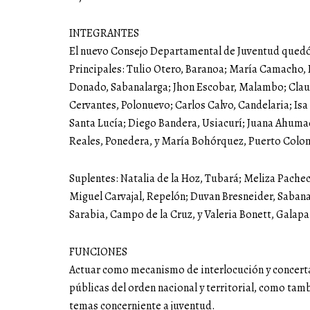
INTEGRANTES
El nuevo Consejo Departamental de Juventud quedó
Principales: Tulio Otero, Baranoa; María Camacho, 
Donado, Sabanalarga; Jhon Escobar, Malambo; Clau
Cervantes, Polonuevo; Carlos Calvo, Candelaria; Isa
Santa Lucía; Diego Bandera, Usiacurí; Juana Ahumad
Reales, Ponedera, y María Bohórquez, Puerto Colo
Suplentes: Natalia de la Hoz, Tubará; Meliza Pache
Miguel Carvajal, Repelón; Duvan Bresneider, Sabana
Sarabia, Campo de la Cruz, y Valeria Bonett, Galapa
FUNCIONES
Actuar como mecanismo de interlocución y concertac
públicas del orden nacional y territorial, como tamb
temas concerniente a juventud.