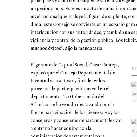
principales y ocho como suplentes. Tendrán vigencia
un período más. Este es un acto de suma importan
nivel nacional que incluye la figura de suplente, con 
duda, este Consejo se convierte en un espacio para
interlocución con sus autoridades, y también un es
vigilancia y control de la gestión pública. Los feli
muchos éxitos”, dijo la mandataria.
El gerente de Capital Social, Óscar Pantoja,
T
explicó que el Consejo Departamental de
Juventud va a activar y fortalecer los
procesos de participación juvenil en el
departamento. “La Gobernación del
Atlántico se ha venido destacando por la
fuerte participación de los jóvenes. Hoy los
consejeros y consejeras departamentales van
a entrar a hacer equipo con la
administración departamental para