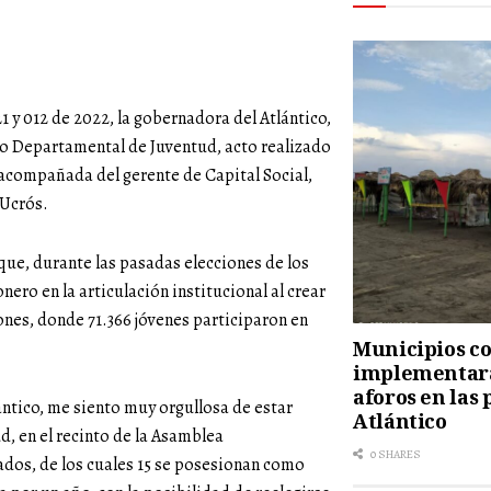
y 012 de 2022, la gobernadora del Atlántico,
jo Departamental de Juventud, acto realizado
 acompañada del gerente de Capital Social,
 Ucrós.
que, durante las pasadas elecciones de los
ero en la articulación institucional al crear
nes, donde 71.366 jóvenes participaron en
Municipios cos
implementará
aforos en las 
ántico, me siento muy orgullosa de estar
Atlántico
, en el recinto de la Asamblea
0 SHARES
ados, de los cuales 15 se posesionan como