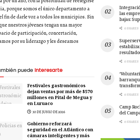
 por un año, con la posibilidad de reelegirse
Integració
cia, porque somos el único departamento a
las empre
el fin de darle voz a todos los municipios. Sin
bajas: Su
 que nuestros jóvenes tengan una mayor
0 SHARES
pacio de participación, concertación,
Superserv
citamos por su liderazgo y les deseamos
estabiliz
resultado
0 SHARES
ambién puede
Interesarte
‘Voluntari
barranqui
transform
Festivales gastronómicos
dejan ventas por más de $570
0 SHARES
millones en Pital de Megua y
en Luruaco
Camp Rock
30 DE JUNIO DE 2026
del Camp
0 SHARES
Gobierno reforzará
seguridad en el Atlántico con
cámaras inteligentes y más