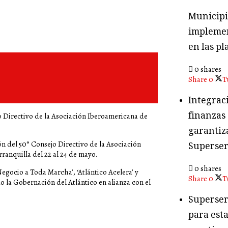
Municipio
implemen
en las pl
0 shares
Share
0
T
Integraci
finanzas
o Directivo de la Asociación Iberoamericana de
garantiza
ón del 50° Consejo Directivo de la Asociación
Superser
ranquilla del 22 al 24 de mayo.
0 shares
egocio a Toda Marcha’, ‘Atlántico Acelera’ y
Share
0
T
do la Gobernación del Atlántico en alianza con el
Superser
para esta