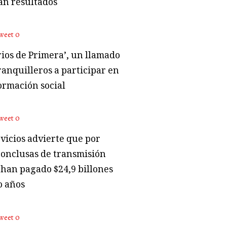
an resultados
weet
0
rios de Primera’, un llamado
ranquilleros a participar en
ormación social
weet
0
vicios advierte que por
conclusas de transmisión
 han pagado $24,9 billones
o años
weet
0