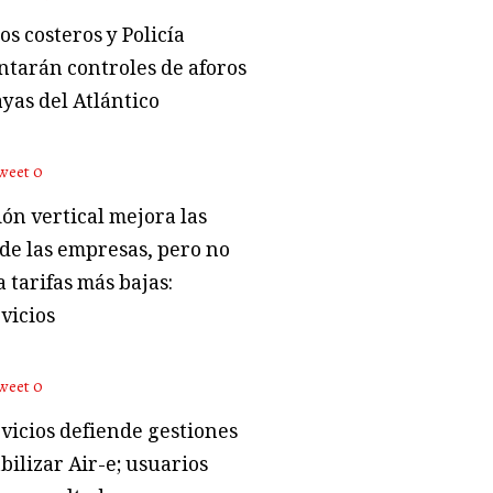
s costeros y Policía
tarán controles de aforos
ayas del Atlántico
weet
0
ón vertical mejora las
 de las empresas, pero no
 tarifas más bajas:
vicios
weet
0
vicios defiende gestiones
bilizar Air-e; usuarios