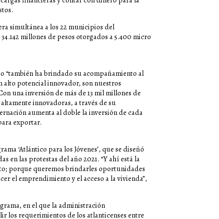
 cargas financieras y contar con dinero para la
stos.
era simultánea a los 22 municipios del
e 34.142 millones de pesos otorgados a 5.400 micro
io “también ha brindado su acompañamiento al
 alto potencial innovador, son nuestros
Con una inversión de más de 13 mil millones de
 altamente innovadoras, a través de su
bernación aumenta al doble la inversión de cada
para exportar.
rama ‘Atlántico para los Jóvenes’, que se diseñó
s en las protestas del año 2021. “Y ahí está la
nto; porque queremos brindarles oportunidades
cer el emprendimiento y el acceso a la vivienda”,
ograma, en el que la administración
r los requerimientos de los atlanticenses entre