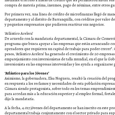
mediante el acceso a líneas de crédito que les permitieron aliviar sus
compra de materia prima, insumos, pago de nóminas, entre otros ga
Por primera vez, una línea de crédito de microfinanzas llegó de man
departamento y al distrito de Barranquilla, con créditos por valor d
y pequeños empresarios que pudieron reactivar sus negocios.
‘Atlántico Acelera’
De acuerdo con la mandataria departamental, la Cámara de Comerc
programa que busca apoyar a las empresas que están arrancando con
operadores que requieren un capital de trabajo para poder crecer”. 
pesos, ‘Atlántico Acelera’ ha generado el crecimiento de 20 empresas
emparejamiento con inversionistas de talla mundial, en el que la Go
inversionista en las empresas intervenidas y los ayuda a organizarse 
‘Atlántico para los Jóvenes’
Asimismo, la gobernadora, Elsa Noguera, resaltó la creación del prog
en respuesta a los reclamos y necesidades de esta población expresada
Cámara siendo protagonista, sobre todo en los temas emprendimie
para accedan más a la educación superior y al empleo formal, fortale
dijo la mandataria.
A la fecha, 4.017 jóvenes del departamento se han inscrito en este pr
departamental trabaja conjuntamente con el sector privado para supli