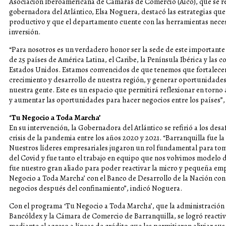
Asociación Iberoamericana de Cámaras de Comercio (Aico), que se real
gobernadora del Atlántico, Elsa Noguera, destacó las estrategias que 
productivo y que el departamento cuente con las herramientas necesa
inversión.
“Para nosotros es un verdadero honor ser la sede de este important
de 25 países de América Latina, el Caribe, la Península Ibérica y la
Estados Unidos. Estamos convencidos de que tenemos que fortalecer 
crecimiento y desarrollo de nuestra región, y generar oportunidad
nuestra gente. Este es un espacio que permitirá reflexionar en torno
y aumentar las oportunidades para hacer negocios entre los países”,
‘Tu Negocio a Toda Marcha’
En su intervención, la Gobernadora del Atlántico se refirió a los des
crisis de la pandemia entre los años 2020 y 2021. “Barranquilla fue l
Nuestros líderes empresariales jugaron un rol fundamental para to
del Covid y fue tanto el trabajo en equipo que nos volvimos modelo
fue nuestro gran aliado para poder reactivar la micro y pequeña e
Negocio a Toda Marcha’ con el Banco de Desarrollo de la Nación con 
negocios después del confinamiento”, indicó Noguera.
Con el programa ‘Tu Negocio a Toda Marcha’, que la administración
Bancóldex y la Cámara de Comercio de Barranquilla, se logró react