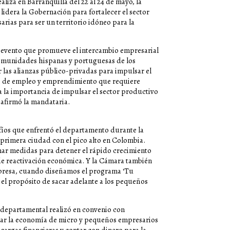
iza en Barranquilla del 22 al 24 de mayo, la
lidera la Gobernación para fortalecer el sector
rias para ser un territorio idóneo para la
e evento que promueve el intercambio empresarial
s comunidades hispanas y portuguesas de los
las alianzas público-privadas para impulsar el
es de empleo y emprendimiento que requiere
 a la importancia de impulsar el sector productivo
 afirmó la mandataria.
afíos que enfrentó el departamento durante la
a primera ciudad con el pico alto en Colombia.
mar medidas para detener el rápido crecimiento
 de reactivación económica. Y la Cámara también
mpresa, cuando diseñamos el programa ‘Tu
el propósito de sacar adelante a los pequeños
 departamental realizó en convenio con
ivar la economía de micro y pequeños empresarios