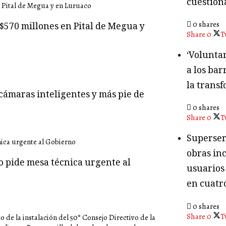
cuestion
0 shares
$570 millones en Pital de Megua y
Share
0
T
‘Volunta
a los bar
la transf
cámaras inteligentes y más pie de
0 shares
Share
0
T
Superser
obras in
o pide mesa técnica urgente al
usuarios
en cuatr
0 shares
Share
0
T
 de la instalación del 50° Consejo Directivo de la