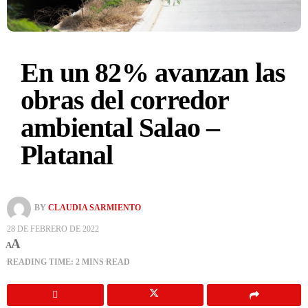
En un 82% avanzan las
obras del corredor
ambiental Salao –
Platanal
BY
CLAUDIA SARMIENTO
28 DE FEBRERO DE 2022
A
A
READING TIME: 2 MINS READ