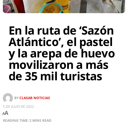
En la ruta de ‘Sazón
Atlántico’, el pastel
y la arepa de huevo
movilizaron a más
de 35 mil turistas
BY
CLASAR NOTICIAS
5 DE JULIO DE 2022
A
A
READING TIME: 2 MINS READ