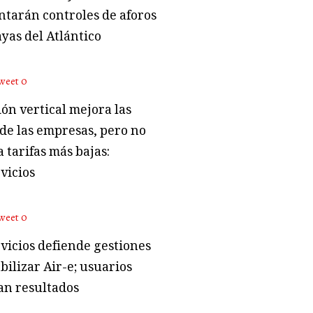
tarán controles de aforos
ayas del Atlántico
weet
0
ón vertical mejora las
 de las empresas, pero no
 tarifas más bajas:
vicios
weet
0
vicios defiende gestiones
bilizar Air-e; usuarios
an resultados