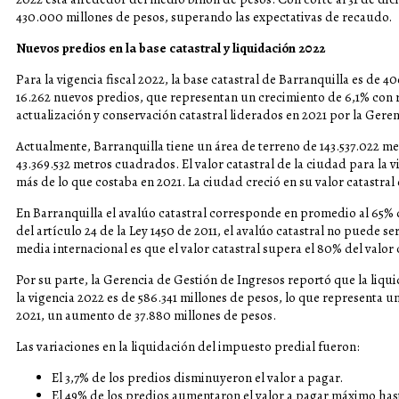
430.000 millones de pesos, superando las expectativas de recaudo.
Nuevos predios en la base catastral y liquidación 2022
Para la vigencia fiscal 2022, la base catastral de Barranquilla es de 4
16.262 nuevos predios, que representan un crecimiento de 6,1% con re
actualización y conservación catastral liderados en 2021 por la Geren
Actualmente, Barranquilla tiene un área de terreno de 143.537.022 m
43.369.532 metros cuadrados. El valor catastral de la ciudad para la v
más de lo que costaba en 2021. La ciudad creció en su valor catastral 
En Barranquilla el avalúo catastral corresponde en promedio al 65% 
del artículo 24 de la Ley 1450 de 2011, el avalúo catastral no puede se
media internacional es que el valor catastral supera el 80% del valor
Por su parte, la Gerencia de Gestión de Ingresos reportó que la liqu
la vigencia 2022 es de 586.341 millones de pesos, lo que representa u
2021, un aumento de 37.880 millones de pesos.
Las variaciones en la liquidación del impuesto predial fueron:
El 3,7% de los predios disminuyeron el valor a pagar.
El 49% de los predios aumentaron el valor a pagar máximo has