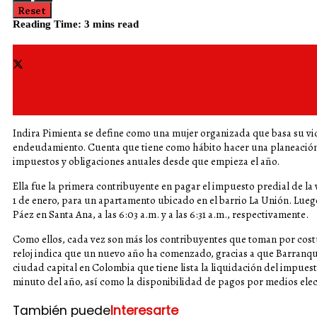
Reset
Reading Time: 3 mins read
Share on Facebook
Share on Twitter
Indira Pimienta se define como una mujer organizada que basa su vida
endeudamiento. Cuenta que tiene como hábito hacer una planeación a
impuestos y obligaciones anuales desde que empieza el año.
Ella fue la primera contribuyente en pagar el impuesto predial de la v
1 de enero, para un apartamento ubicado en el barrio La Unión. Lue
Páez en Santa Ana, a las 6:03 a.m. y a las 6:31 a.m., respectivamente.
Como ellos, cada vez son más los contribuyentes que toman por cost
reloj indica que un nuevo año ha comenzado, gracias a que Barranquil
ciudad capital en Colombia que tiene lista la liquidación del impuest
minuto del año, así como la disponibilidad de pagos por medios elec
También puede
Interesarte