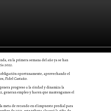
ienda, en la primera semana del año ya se han
cia 2022.
 obligación oportunamente, aprovechando el
os, Fidel Castaño.
s genera progreso a la ciudad y dinamiza la
vez, generan empleo y hacen que mantengamos el
 la meta de recaudo en el impuesto predial para
embre de 2021, este tributo alcanzó la cifra de