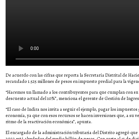
De acuerdo con las cifras que reporta la Secretaría Distrital de Hac
recaudado 1.525 millones de pesos en impuesto predial para la vigen
“Hacemos un llamado a los contribuyentes para que cumplan con su
descuento actual del 10%”, menciona el gerente de Gestión de Ingres
“El caso de Indira nos invita a seguir el ejemplo, pagar los impuesto
economía, ya que con esos recursos se hacen inversiones que, a su 
ritmo de la reactivación económica”, apunta.
El encargado de la administración tributaria del Distrito agregó que
2022 está alrededor del medio billón de pesos. Con corte al 31 de dici