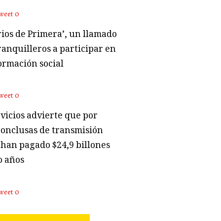
weet
0
rios de Primera’, un llamado
ranquilleros a participar en
ormación social
weet
0
vicios advierte que por
conclusas de transmisión
 han pagado $24,9 billones
o años
weet
0