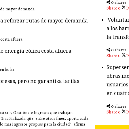
0 shares
Share
0
T
‘Volunta
ara reforzar rutas de mayor demanda
a los bar
la transf
0 shares
e energía eólica costa afuera
Share
0
T
Superser
obras in
presas, pero no garantiza tarifas
usuarios
en cuatr
0 shares
Share
0
T
astral y Gestión de Ingresos que trabajan
0% actualizada que, entre otros fines, aporta cada
do más ingresos propios para la ciudad”, afirma