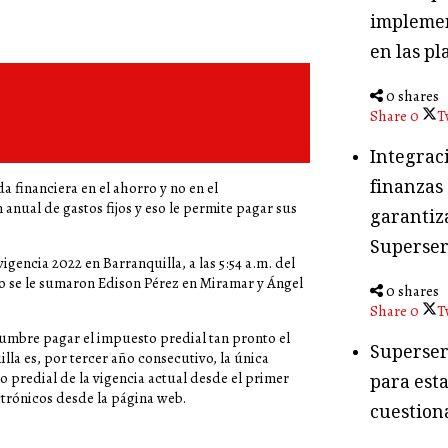
implemen
en las pl
0 shares
Share
0
T
Integraci
finanzas
 financiera en el ahorro y no en el
nual de gastos fijos y eso le permite pagar sus
garantiza
Superser
igencia 2022 en Barranquilla, a las 5:54 a.m. del
go se le sumaron Edison Pérez en Miramar y Ángel
0 shares
Share
0
T
umbre pagar el impuesto predial tan pronto el
Superser
la es, por tercer año consecutivo, la única
o predial de la vigencia actual desde el primer
para esta
trónicos desde la página web.
cuestion