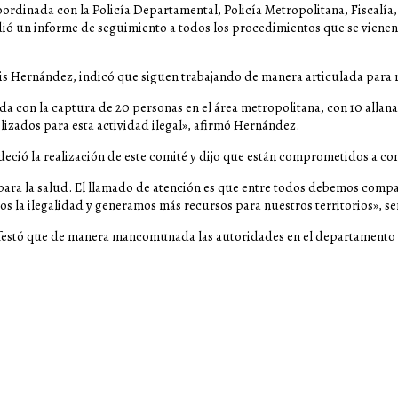
ordinada con la Policía Departamental, Policía Metropolitana, Fiscalía, 
ndió un informe de seguimiento a todos los procedimientos que se vienen
is Hernández, indicó que siguen trabajando de manera articulada para re
a con la captura de 20 personas en el área metropolitana, con 10 allana
izados para esta actividad ilegal», afirmó Hernández.
eció la realización de este comité y dijo que están comprometidos a com
a la salud. El llamado de atención es que entre todos debemos compartir
os la ilegalidad y generamos más recursos para nuestros territorios», s
nifestó que de manera mancomunada las autoridades en el departamento vi