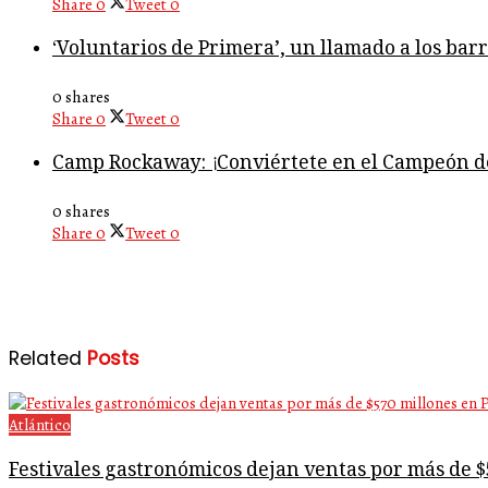
Share
0
Tweet
0
‘Voluntarios de Primera’, un llamado a los bar
0 shares
Share
0
Tweet
0
Camp Rockaway: ¡Conviértete en el Campeón 
0 shares
Share
0
Tweet
0
Related
Posts
Atlántico
Festivales gastronómicos dejan ventas por más de 