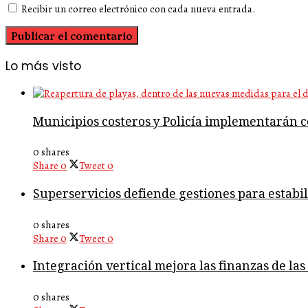
Recibir un correo electrónico con cada nueva entrada.
Lo más visto
Municipios costeros y Policía implementarán co
0 shares
Share
0
Tweet
0
Superservicios defiende gestiones para estabil
0 shares
Share
0
Tweet
0
Integración vertical mejora las finanzas de la
0 shares