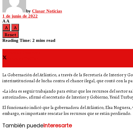
by
Clasar Noticias
1 de junio de 2022
A
A
A
A
Reset
Reading Time: 2 mins read
Share on Facebook
Share on Twitter
La Gobernación del Atlántico, a través de la Secretaría de Interior y G
interinstitucional de lucha contra el chance ilegal, que contó con la p
«La idea es seguir trabajando para evitar que los recursos del sector s
autorizados», afirmó el secretario de Interior y Gobierno, Yesid Turba
El funcionario indicó que la gobernadora del Atlántico, Elsa Noguera, v
embargo, es importante rescatar los recursos que se están perdiendo.
También puede
Interesarte