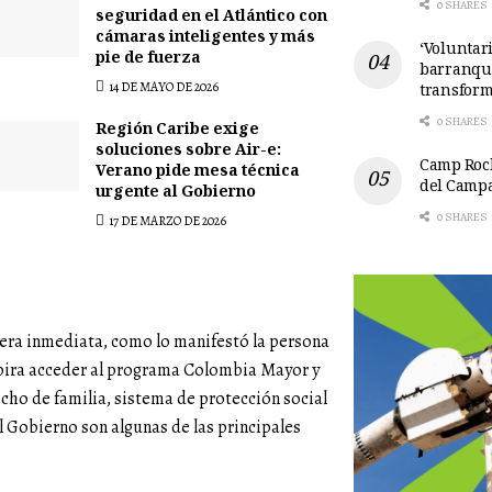
0 SHARES
seguridad en el Atlántico con
cámaras inteligentes y más
‘Voluntari
pie de fuerza
barranqui
14 DE MAYO DE 2026
transform
0 SHARES
Región Caribe exige
soluciones sobre Air-e:
Camp Rock
Verano pide mesa técnica
del Camp
urgente al Gobierno
0 SHARES
17 DE MARZO DE 2026
nera inmediata, como lo manifestó la persona
pira acceder al programa Colombia Mayor y
echo de familia, sistema de protección social
el Gobierno son algunas de las principales