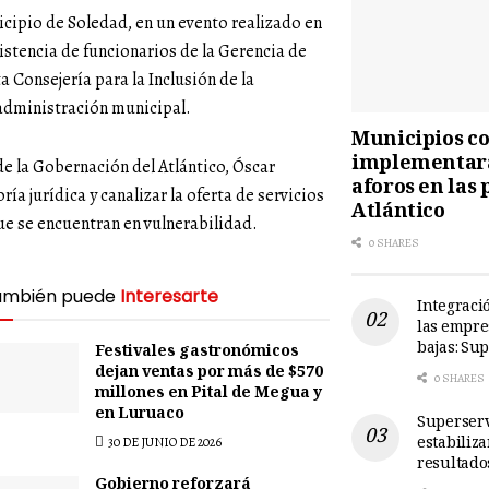
nicipio de Soledad, en un evento realizado en
istencia de funcionarios de la Gerencia de
ta Consejería para la Inclusión de la
administración municipal.
Municipios cos
implementará
 de la Gobernación del Atlántico, Óscar
aforos en las 
ría jurídica y canalizar la oferta de servicios
Atlántico
e se encuentran en vulnerabilidad.
0 SHARES
ambién puede
Interesarte
Integració
las empre
bajas: Su
Festivales gastronómicos
dejan ventas por más de $570
0 SHARES
millones en Pital de Megua y
en Luruaco
Superserv
estabiliz
30 DE JUNIO DE 2026
resultado
Gobierno reforzará