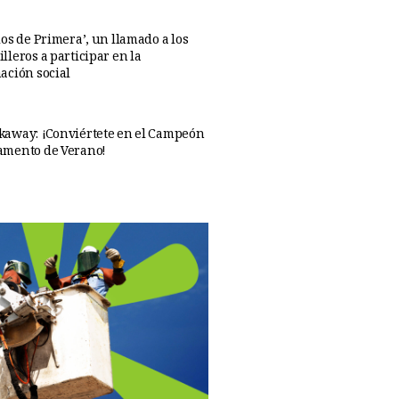
os de Primera’, un llamado a los
lleros a participar en la
ación social
away: ¡Conviértete en el Campeón
amento de Verano!