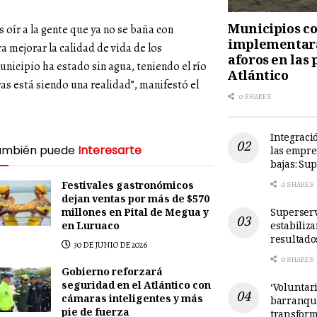
Municipios cos
s oír a la gente que ya no se baña con
implementará
a mejorar la calidad de vida de los
aforos en las 
icipio ha estado sin agua, teniendo el río
Atlántico
ras está siendo una realidad”, manifestó el
0 SHARES
Integració
ambién puede
Interesarte
las empre
bajas: Su
Festivales gastronómicos
0 SHARES
dejan ventas por más de $570
Superserv
millones en Pital de Megua y
estabiliz
en Luruaco
resultado
30 DE JUNIO DE 2026
0 SHARES
Gobierno reforzará
seguridad en el Atlántico con
‘Voluntari
cámaras inteligentes y más
barranqui
pie de fuerza
transform