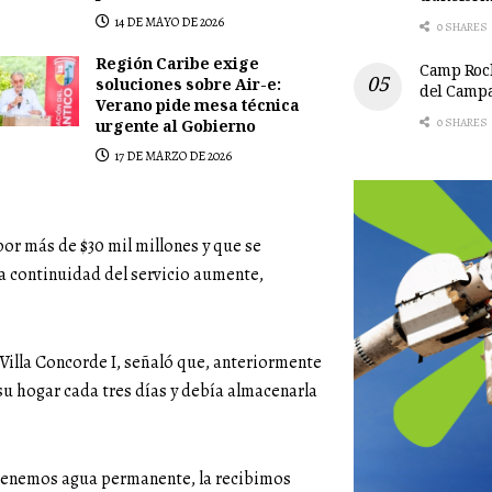
14 DE MAYO DE 2026
0 SHARES
Región Caribe exige
Camp Rock
soluciones sobre Air-e:
del Camp
Verano pide mesa técnica
0 SHARES
urgente al Gobierno
17 DE MARZO DE 2026
por más de $30 mil millones y que se
la continuidad del servicio aumente,
 Villa Concorde I, señaló que, anteriormente
a su hogar cada tres días y debía almacenarla
 tenemos agua permanente, la recibimos