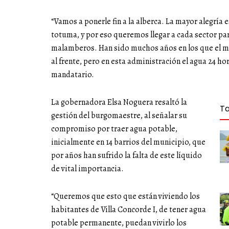
“Vamos a ponerle fin a la alberca. La mayor alegría e
totuma, y por eso queremos llegar a cada sector par
malamberos. Han sido muchos años en los que el mun
al frente, pero en esta administración el agua 24 ho
mandatario.
La gobernadora Elsa Noguera resaltó la
T
gestión del burgomaestre, al señalar su
compromiso por traer agua potable,
inicialmente en 14 barrios del municipio, que
por años han sufrido la falta de este líquido
de vital importancia.
“Queremos que esto que están viviendo los
habitantes de Villa Concorde I, de tener agua
potable permanente, puedan vivirlo los