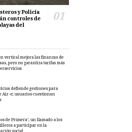
teros y Policía
n controles de
playas del
n vertical mejora las finanzas de
sas, pero no garantiza tarifas más
perservicios
icios defiende gestiones para
ar Air-e; usuarios cuestionan
s
os de Primera’, un llamado a los
lleros a participar en la
ación social