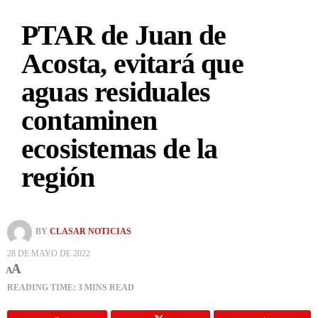
PTAR de Juan de
Acosta, evitará que
aguas residuales
contaminen
ecosistemas de la
región
BY
CLASAR NOTICIAS
28 DE MAYO DE 2022
A
A
READING TIME: 3 MINS READ