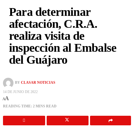
Para determinar
afectación, C.R.A.
realiza visita de
inspección al Embalse
del Guájaro
BY
CLASAR NOTICIAS
14 DE JUNIO DE 2022
A
A
READING TIME: 2 MINS READ