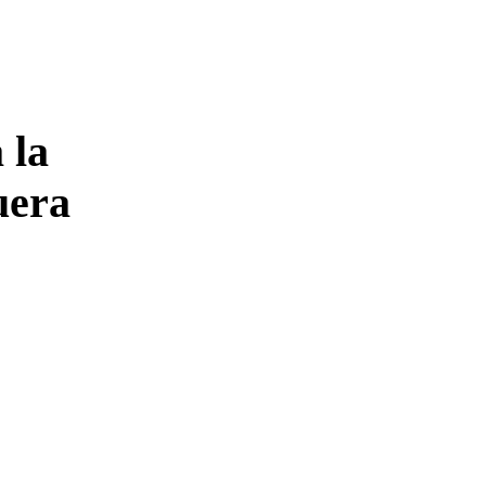
 la
uera